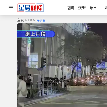
港聞
娛樂
最Hit
即
主頁
TV
時事台