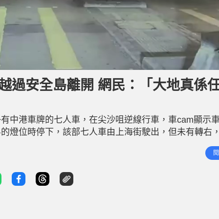
L
o
a
d
越過安全島離開 網民：「大地真係
e
d
:
1
0
0
.
掛有中港車牌的七人車，在尖沙咀逆線行車，車cam顯示
0
0
%
界的燈位時停下，該部七人車由上海街駛出，但未有轉右
現轉左後與停在燈位前的車輛「相遇」，情況尷尬，他竟
閱
道往彌敦道方向離開。 影片上載後，引來大批網民熱議