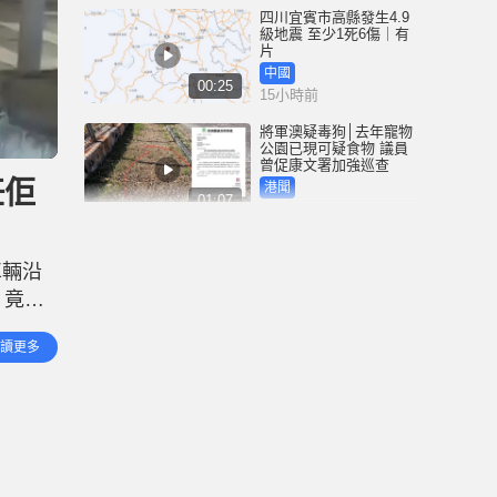
四川宜賓市高縣發生4.9
級地震 至少1死6傷｜有
片
中國
00:25
15小時前
將軍澳疑毒狗│去年寵物
公園已現可疑食物 議員
曾促康文署加強巡查
任佢
港聞
01:07
16小時前
泰國校園槍擊｜疑犯弒
祖父母後闖校射殺師生
車輛沿
合共8死15傷 ︱有片
，竟反
國際
02:41
17小時前
繼續順
讀更多
，有人
白海豚吹襲沖繩至少3傷
25萬居民收避難指示 全
部航班取消｜有片
國際
01:21
18小時前
澳門酒店血案內情｜不
忿大灑金錢卻戴綠帽 41