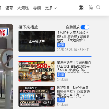
繁
简
育
體育
大灣區
專欄
更多
接下來播放
自動播放
尖沙咀七人車入錯線逆
線行車 越過安全島離開
網民：「大地真係任佢
正在播放中
行」
港聞
2025-08-26 10:43 HKT
星島申訴王 | 港婦自稱白
龍王信徒 甜品店派錢每
人$500 9名食客「唔敢
拎」 白龍王香港弟子親
港聞
解謎團
02:44
2小時前
逃犯剋星｜時代少年團
接棒張學友？ 22歲女通
緝犯追星至上海 一出地
鐵閘即被捕 | 有片
中國
00:31
5小時前