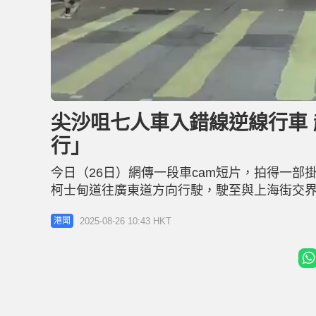
U
n
m
u
尖沙咀七人車入錯線逆線行車 
t
e
行」
今日（26日）網傳一段車cam短片，拍得一部
柯士甸道往廣東道方向行駛，駛至與上海街交
方向突然轉左，逆線行車。 七人車司機其後發
2025-08-26 10:43 HKT
港聞
勢駛前，越過安全島駛過對面行車線，沿柯士甸
直斥「