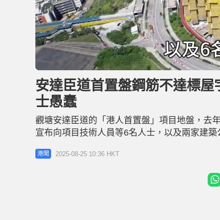
L
U
o
n
a
m
d
u
安達臣道首置盤鋼筋不達標屋宇
e
t
d
e
:
士愚蠢
3
8
.
5
觀塘安達臣道的「港人首置盤」項目地盤，去年
9
%
宣布向項目技術人員等6名人士，以及兩家建築
（8月25日）在港台節目表示，相信補救工作
2025-08-25 10:36 HKT
港聞
心。 盧偉國：不認為事件是普遍現象 盧偉國
非常