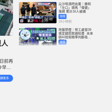
尖沙咀酒吧血案｜勝和
「左口」頭馬「偉健」
落網 累計16人被捕
港聞
00:48
18小時前
地盤禁煙︱勞工處發39
張定額罰款通知書 未來
研AI技術精準判斷吸煙
行為
規人
港聞
01:52
19小時前
3歲女童衝紅燈遭電車撞
斃 司機不小心駕駛罪成
日前再
囚4周 放棄上訴即時服刑
今早
港聞
00:41
19小時前
分痛
讀更多
的行為
中國追星族︱22粉絲曼
谷違規遭禁登機爆衝突
機場就保安「瞇眼」致
歉
港聞
01:53
20小時前
Fun Coffee養生咖啡涉跨
國龐氏騙局 吳傑莊接逾