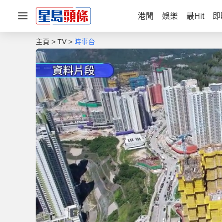
港聞
娛樂
最Hit
即
主頁
TV
時事台