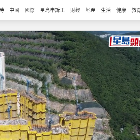
時
中國
國際
星島申訴王
財經
地產
生活
健康
教