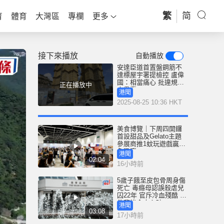
繁
简
育
體育
大灣區
專欄
更多
接下來播放
自動播放
安達臣道首置盤鋼筋不
達標屋宇署提檢控 盧偉
國：相當痛心 批違規人
正在播放中
士愚蠢
港聞
2025-08-25 10:36 HKT
美食博覽｜下周四開鑼
首設甜品及Gelato主題
參展商推1蚊玩遊戲贏鮑
魚吸客
港聞
02:04
16小時前
5歲子餓至皮包骨周身傷
死亡 毒癮母認誤殺虐兒
囚22年 官斥冷血殘酷 案
件悲慘令人心碎
港聞
03:08
17小時前