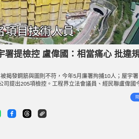
署提檢控 盧偉國：相當痛心 批違
被揭發鋼筋與圖則不符，今年5月廉署拘捕10人；屋宇署
公司提出205項檢控。工程界立法會議員、經民聯盧偉國
會非常複雜，有部分結構可能需要拆卸，他又對事件感到十
閱
明言對有關事件感到「好痛心」，這類暪天過海、偷工減料