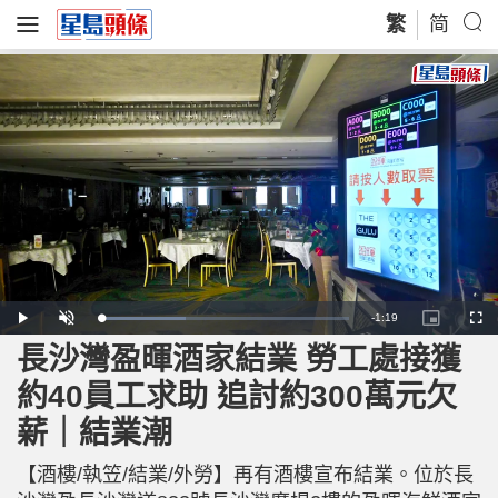
繁
简
R
-
1:19
L
P
U
P
F
o
l
n
i
u
a
a
m
c
l
長沙灣盈暉酒家結業 勞工處接獲
e
d
y
u
t
l
e
t
u
s
d
e
r
c
m
約40員工求助 追討約300萬元欠
:
e
r
3
-
e
4
i
e
a
.
薪｜結業潮
n
n
4
-
5
P
i
%
i
c
【酒樓/執笠/結業/外勞】再有酒樓宣布結業。位於長
t
n
u