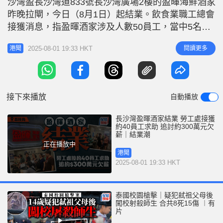
沙灣盈長沙灣道833號長沙灣廣場2樓的盈暉海鮮酒家
r
e
i
昨晚拉閘，今日（8月1日）起結業。飲食業職工總會
n
接獲消息，指盈暉酒家涉及人數50員工，當中5名員
工為外勞，被拖欠包括7月的欠薪、代通知金、大假
g
2025-08-01 19:33 HKT
閱讀更多
港聞
及遣散費，超過700萬元。積金局表示，盈暉海鮮酒
T
家長沙灣店目前沒有拖欠強積金供款。 飲食業職工
i
總會今日聯同50位員工到勞工處落案，追討被拖欠的
m
薪金及代通知金等
接下來播放
自動播放
e
長沙灣盈暉酒家結業 勞工處接獲
約40員工求助 追討約300萬元欠
薪｜結業潮
正在播放中
港聞
2025-08-01 19:33 HKT
泰國校園槍擊｜疑犯弒祖父母後
闖校射殺師生 合共8死15傷 ︱有
片