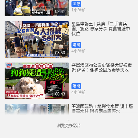
國際
1小時前
02:41
星島申訴王 | 葵廣「二手書兵
團」攔路 專家分享 買舊書避中
伏位
港聞
4小時前
03:50
將軍澳寵物公園史賓格犬疑被毒
斃 網民：係狗公園放毒等天收
港聞
4小時前
00:43
荃灣國瑞路工地爆食水管 湧十層
樓高水柱 附近兩商廈停水
瀏覽更多影片
港聞
4小時前
00:25