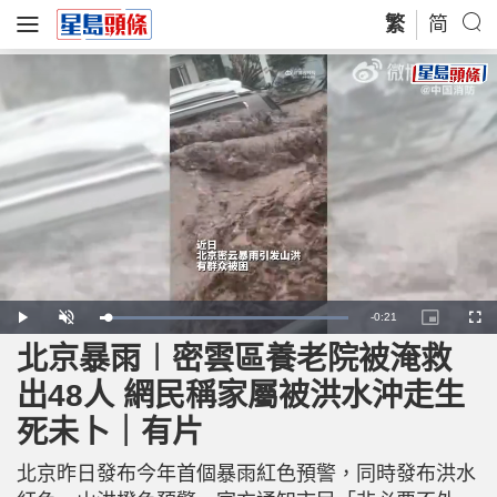
繁
简
R
-
0:21
L
P
U
P
F
o
l
n
i
u
a
a
m
c
l
北京暴雨︱密雲區養老院被淹救
e
d
y
u
t
l
e
t
u
s
d
e
r
c
m
出48人 網民稱家屬被洪水沖走生
:
e
r
1
-
e
0
i
e
a
0
死未卜｜有片
n
n
.
-
0
P
i
0
i
%
c
北京昨日發布今年首個暴雨紅色預警，同時發布洪水
t
n
u