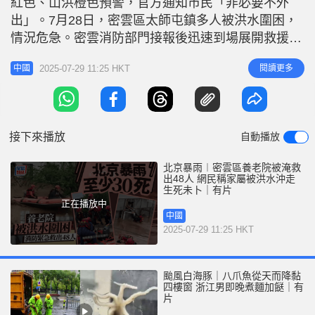
紅色、山洪橙色預警，官方通知市民「非必要不外
r
e
i
出」。7月28日，密雲區太師屯鎮多人被洪水圍困，
n
情況危急。密雲消防部門接報後迅速到場展開救援行
動。 消防涉水繩索施救 7月28日清晨6時44分，北京
g
2025-07-29 11:25 HKT
閱讀更多
中國
市消防救援總隊接到報警：密雲區太師屯鎮養老院被
T
洪水圍困，有人員受困。消防救援總隊啟動應急響
i
應，調派密雲、特勤、開發區消防救援人員、消防車
m
及救援艇組趕赴現場。 相關
接下來播放
自動播放
e
北京暴雨︱密雲區養老院被淹救
出48人 網民稱家屬被洪水沖走
生死未卜｜有片
正在播放中
中國
2025-07-29 11:25 HKT
颱風白海豚｜八爪魚從天而降黏
四樓窗 浙江男即晚煮麵加餸｜有
片