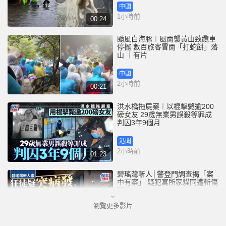
中國
1小時前
00:24
颱風白海豚︱風雨襲黃山致纜車
停擺 數百旅客冒雨「打蛇餅」落
山 ｜有片
中國
2小時前
00:21
洪水橋拖屍案︱以棍擊斃逾200
磅女友 29歲無業男誤殺等罪成
判囚3年9個月
港聞
2小時前
01:23
碧瑤灣斬人│警登門調查揭「案
中有案」 疑犯寓所家貓同遭斬傷
頭流血
瀏覽更多影片
港聞
3小時前
01:13