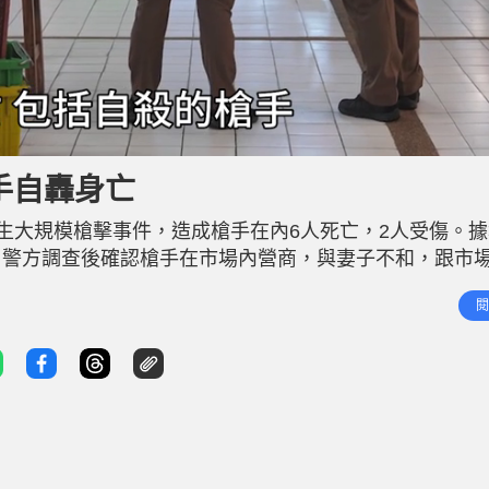
手自轟身亡
市場發生大規模槍擊事件，造成槍手在內6人死亡，2人受傷。
。警方調查後確認槍手在市場內營商，與妻子不和，跟市
午12時40分，4名Or Tor Kor內的保安，1名女性
閱
在同一間保安公司任職。 網上流傳影片顯示