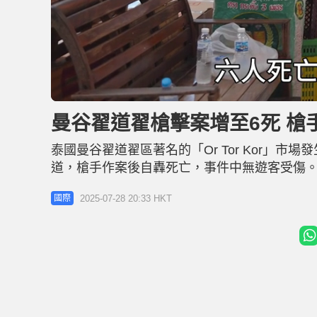
L
U
o
n
a
m
d
u
曼谷翟道翟槍擊案增至6死 槍
e
t
d
e
:
5
泰國曼谷翟道翟區著名的「Or Tor Kor」
6
.
3
道，槍手作案後自轟死亡，事件中無遊客受傷
5
%
亦有矛盾。 據泰媒及網上消息指，槍擊發生於28日下
2025-07-28 20:33 HKT
國際
亡。疑兇為61歲男子諾伊，曾與4名遇害保安