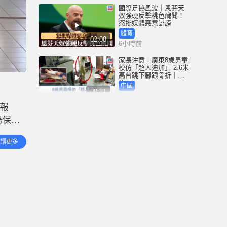
國際足協風波｜恩芬天
奴強硬反擊桃色醜聞！
怒批媒體惡意誹謗
體育
02:08
6小時前
家長注意｜廣東8歲男童
模仿「超人迪加」 2.6米
高台跳下腳跟骨折｜有
片
中國
00:31
6小時前
據報
黃大仙血案│死者預謀報
場保安
復噪音滋擾 聽到樓上單
位拉鐵閘聲 攜刀等𨋢伏
被擊中身
擊傷者
港聞
讀更多
02:38
7小時前
國際足協風波｜恩芬天
奴醜聞連環爆 涉動用
UEFA公款付情婦「掩口
費」
體育
02:08
7小時前
大阪地鐵列車乘客「尿
袋」起火 御堂筋線一度