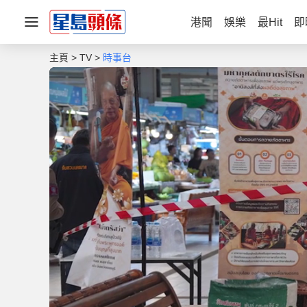
港聞
娛樂
最Hit
即
主頁
TV
時事台