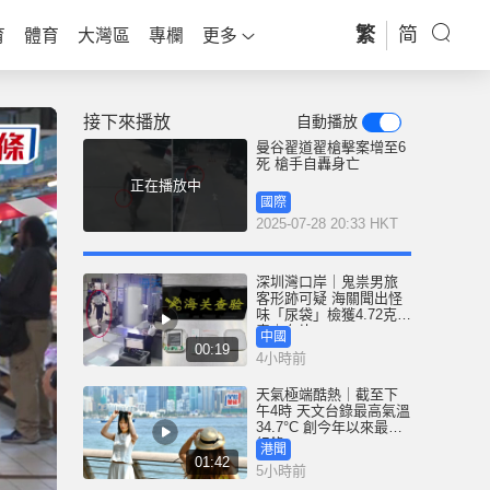
繁
简
育
體育
大灣區
專欄
更多
接下來播放
自動播放
曼谷翟道翟槍擊案增至6
死 槍手自轟身亡
正在播放中
國際
2025-07-28 20:33 HKT
深圳灣口岸｜鬼祟男旅
客形跡可疑 海關聞出怪
味「尿袋」檢獲4.72克冰
毒｜有片
中國
00:19
4小時前
天氣極端酷熱｜截至下
午4時 天文台錄最高氣溫
34.7°C 創今年以來最高
紀錄
港聞
01:42
5小時前