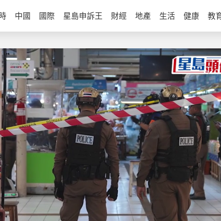
時
中國
國際
星島申訴王
財經
地產
生活
健康
教