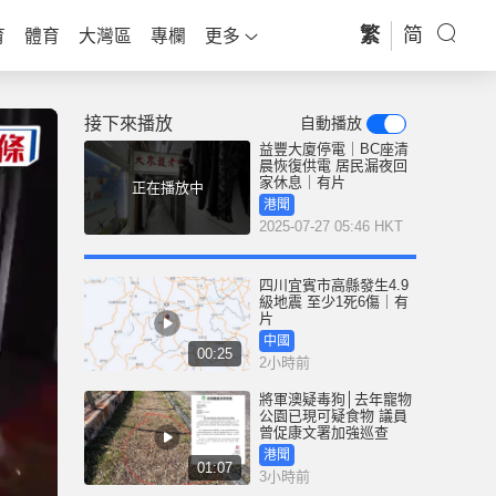
繁
简
育
體育
大灣區
專欄
更多
接下來播放
自動播放
益豐大廈停電｜BC座清
晨恢復供電 居民漏夜回
家休息｜有片
正在播放中
港聞
2025-07-27 05:46 HKT
四川宜賓市高縣發生4.9
級地震 至少1死6傷｜有
片
中國
00:25
2小時前
將軍澳疑毒狗│去年寵物
公園已現可疑食物 議員
曾促康文署加強巡查
港聞
01:07
3小時前