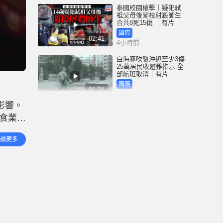
泰國校園槍擊｜疑犯弒
祖父母後闖校射殺師生
合共8死15傷 ︱有片
國際
02:41
4小時前
白海豚吹襲沖繩至少3傷
25萬居民收避難指示 全
部航班取消｜有片
國際
01:21
5小時前
影響。
澳門酒店血案內情｜不
食業、
忿大灑金錢卻戴綠帽 41
歲內地男商人擸刀叉 專
未知已
捅女友要害
港聞
讀更多
02:21
一室通
6小時前
國際足協風波｜歐洲足
協強硬落閘 恩芬天奴不
落台便杯葛世界盃
體育
01:37
7小時前
星島申訴王 | 葵廣「二手
書兵團」攔路 專家分享