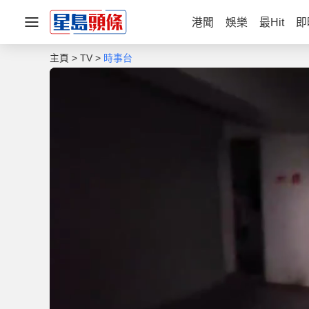
港聞
娛樂
最Hit
即
主頁
TV
時事台