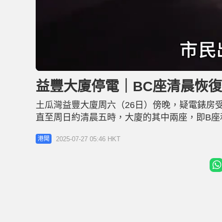
L
U
o
n
a
m
d
u
益豐大廈停電｜BC座清晨恢復
e
t
d
e
:
2
土瓜灣益豐大廈周六（26日）傍晚，疑電錶房受
9
.
0
直至周日約清晨五時，大廈的其中兩座，即B座
0
%
家住B座2樓的李先生表示，昨晚暫住朋友家中
2025-07-27 05:46 HKT
港聞
恢復供電，直言「無論有無（電），都要返嚟
明，