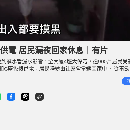
供電 居民漏夜回家休息｜有片
到鹹水管漏水影響，全大廈4座大停電，逾900戶居民受
和C座恢復供電，居民陸續由社區會堂返回家中。 從事飲
，由於今日要上班，所以清晨約5時回家梳洗，當時他還
閱
㗎喇」。他回家打開房門後，第一時間按電燈開關，馬上