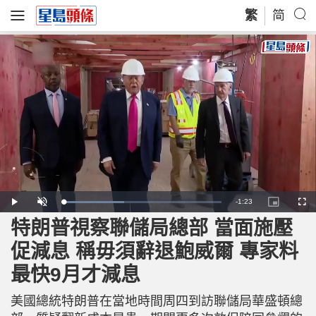
繁
简
R
-
1:23
L
P
U
P
F
o
l
n
i
u
a
a
m
c
l
特朗普視察聯儲局總部 當面施壓
e
d
y
u
t
l
e
t
u
s
d
e
r
c
m
促減息 稱毋須辭退鮑威爾 專家料
:
e
r
3
-
e
8
i
e
a
.
最快9月才減息
n
n
1
-
8
P
i
%
i
c
美國總統特朗普在當地時間周四到訪聯儲局華盛頓總
t
n
u