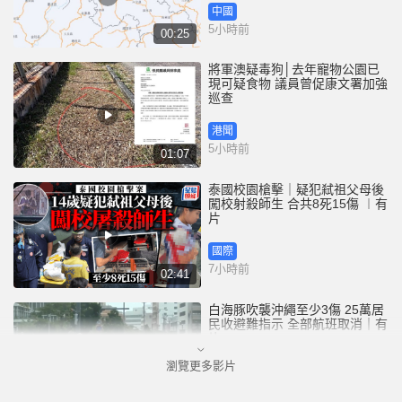
中國
5小時前
00:25
將軍澳疑毒狗│去年寵物公園已
現可疑食物 議員曾促康文署加強
巡查
港聞
5小時前
01:07
泰國校園槍擊｜疑犯弒祖父母後
闖校射殺師生 合共8死15傷 ︱有
片
國際
7小時前
02:41
白海豚吹襲沖繩至少3傷 25萬居
民收避難指示 全部航班取消｜有
片
瀏覽更多影片
國際
8小時前
01:21