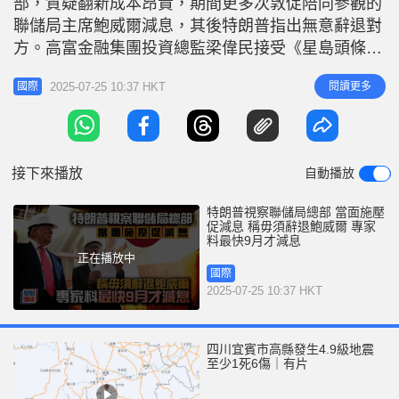
部，質疑翻新成本昂貴，期間更多次敦促陪同參觀的
r
e
i
聯儲局主席鮑威爾減息，其後特朗普指出無意辭退對
n
方。高富金融集團投資總監梁偉民接受《星島頭條》
訪問時表示，特朗普即使不撤換鮑威爾，對減息也沒
g
2025-07-25 10:37 HKT
閱讀更多
國際
有太大影響，預計儲局7月繼續不減息，最快要到9
T
月，而今年內最多減息1至2次，每次減0.25厘，即今
i
年累計最多減0.5厘。 就儲局大樓翻新成本對質 特朗
m
普與鮑威爾戴著安全帽
接下來播放
自動播放
e
特朗普視察聯儲局總部 當面施壓
促減息 稱毋須辭退鮑威爾 專家
料最快9月才減息
正在播放中
國際
2025-07-25 10:37 HKT
四川宜賓市高縣發生4.9級地震
至少1死6傷｜有片