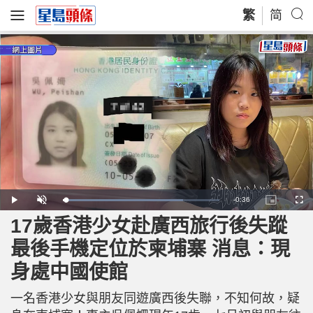
繁
简
R
-
0:36
L
P
U
P
F
o
l
n
i
u
a
a
m
c
l
17歲香港少女赴廣西旅行後失蹤
e
d
y
u
t
l
e
t
u
s
d
e
r
c
m
最後手機定位於柬埔寨 消息：現
:
e
r
7
-
e
6
i
e
a
.
身處中國使館
n
n
9
-
4
P
i
%
i
c
一名香港少女與朋友同遊廣西後失聯，不知何故，疑
t
n
u