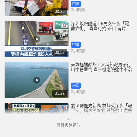
中國
2小時前
00:25
深圳坂銀隧道︱5男女午夜「電
雞炸街」 齊齊行拘5日｜有片
中國
2小時前
00:32
天氣極端酷熱︱大埔船灣男子行
山中暑暈倒 直升機送院途中不治
港聞
2小時前
01:27
氣溫創歷史新高 林超英深夜「報
平安」稱未開冷氣 質疑勞工處暑
熱警告「取消也沒分別」
瀏覽更多影片
港聞
3小時前
01:02