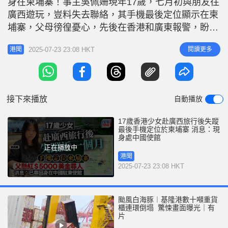
身在柬埔寨！事主吳佩姍現年17歲，七月初與朋友往
r
e
i
廣西遊玩，豈料失去聯絡，其手機最後定位顯示在柬
n
埔寨，父母徬徨憂心，先後在香港和廣東報警，盼有
心人提供線索尋女。消息指，吳佩姍現時身處中國駐
g
2025-07-23 23:08 HKT
閱讀更多
港聞
柬埔寨大使館，目前平安無礙。 下落不明的吳佩
T
姍，原是廣東省汕尾市海豐縣人，早年取得香港居民
i
身分證。吳父昨天向內地傳媒求助，講述女兒失蹤經
m
過。今年7月1日，她未有通知家人
接下來播放
自動播放
e
17歲香港少女赴廣西旅行後失蹤
最後手機定位於柬埔寨 消息：現
身處中國使館
正在播放中
港聞
2025-07-23 23:08 HKT
颱風白海豚︱基隆港數十噸重貨
櫃連環倒塌 驚悚畫面曝光｜有
片