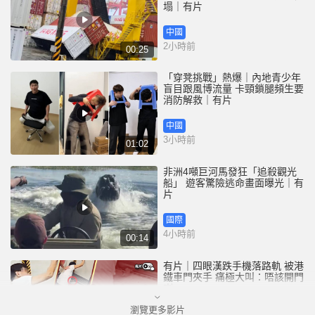
塌｜有片
中國
2小時前
00:25
「穿凳挑戰」熱爆｜內地青少年
盲目跟風博流量 卡頸鎖腿頻生要
消防解救｜有片
中國
3小時前
01:02
非洲4噸巨河馬發狂「追殺觀光
船」 遊客驚險逃命畫面曝光｜有
片
國際
4小時前
00:14
有片｜四眼漢跌手機落路軌 被港
鐵車門夾手 痛極大叫：唔該開門
喇
瀏覽更多影片
港聞