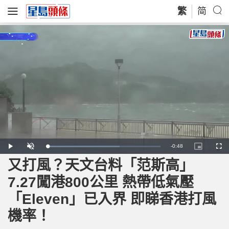
繁
简
R
-
0:48
L
P
U
P
F
o
l
n
i
u
a
a
m
c
l
又打風？天文台料「范斯高」
e
d
y
u
t
l
e
t
u
s
d
e
r
c
m
7.27闖港800公里 熱帶低氣壓
:
e
r
6
-
e
4
i
e
a
.
「Eleven」已入界 即睇香港打風
n
n
3
-
0
P
i
%
i
機率！
c
t
n
u