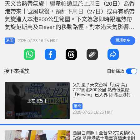
r
天文台熱帶氣旋｜繼韋帕颱風於上周日（20日）為香
e
i
港帶來十號風球後，預計下周日（27日）或再有熱帶
n
氣旋進入本港800公里範圍。下文為您即時跟進熱帶
g
氣旋范斯高及Eleven的移動路徑、對本港天氣影響及
各大氣象機構預測！ 兩大熱帶氣旋最新位置（截至
T
2025-07-23 16:25 HKT
閱讀更多
港聞
中午12時） 熱帶氣旋范斯高（Francisco）最新路徑
i
預測 熱帶低氣壓Eleven對本港影響 本港未來天氣展
m
望 2大熱帶氣旋最新位置（截至23日中午12時
e
接下來播放
自動播放
又打風？天文台料「范斯高」
7.27闖港800公里 熱帶低氣壓
「Eleven」已入界 即睇香港打風
機率！
正在播放中
港聞
2025-07-23 16:25 HKT
颱風白海豚︱全台632宗災情6人
受傷 基隆港數十噸重貨櫃連環倒