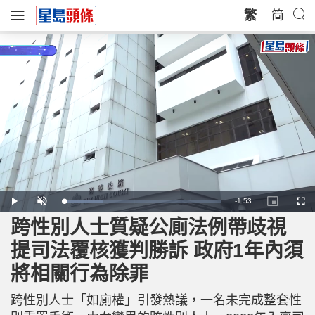
繁
简
R
-
1:53
L
P
U
P
F
o
l
n
i
u
a
a
m
c
l
跨性別人士質疑公廁法例帶歧視
e
d
y
u
t
l
e
t
u
s
d
e
r
c
m
提司法覆核獲判勝訴 政府1年內須
:
e
r
2
-
e
5
i
e
a
.
將相關行為除罪
n
n
3
-
7
P
i
%
i
c
跨性別人士「如廁權」引發熱議，一名未完成整套性
t
n
u