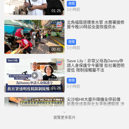
港聞
1小時前
01:26
北角福蔭道爆食水管 水務署搶修
冀今晚10時前全面恢復供水
港聞
1小時前
00:41
Save Lily｜非常父母為Danny申
請人身保護令今審理 批社署透明
度低 限制接觸屬不法
港聞
2小時前
01:26
尖沙咀H8大廈升降機全停前傳
新義安成員與女友爭執遭驅逐 涉
拖馬刑毀被捕 警另通緝4男
瀏覽更多影片
港聞
5小時前
01:07