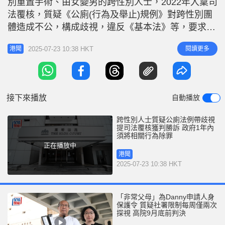
別重置手術、由女變男的跨性別人士，2022年入稟司
r
e
i
法覆核，質疑《公廁(行為及舉止)規例》對跨性別團
n
體造成不公，構成歧視，違反《基本法》等，要求擴
闊「男性」及「女性」定義，為跨性別人士爭取權利
g
2025-07-23 10:38 HKT
閱讀更多
港聞
平等使用公廁。法官高浩文今日於高等法院宣佈跨性
T
別人士勝訴，裁定條例違憲，要求政府處理，在1年
i
內將相關行為除罪，惟認為男女界線應由立法機關而
m
非法庭制訂。 申請人質疑條
接下來播放
自動播放
e
跨性別人士質疑公廁法例帶歧視
提司法覆核獲判勝訴 政府1年內
須將相關行為除罪
正在播放中
港聞
2025-07-23 10:38 HKT
「非常父母」為Danny申請人身
保護令 質疑社署限制每周僅兩次
探視 高院9月底前判決