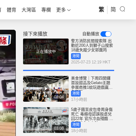
繁
简
育
體育
大灣區
專欄
更多
接下來播放
自動播放
警方消防民間搜索隊 出
動近200人到獅子山搜索
18歲失蹤少女郭靄筠
正在播放中
港聞
2025-07-23 12:19 HKT
美食博覽｜下周四開鑼
首設甜品及Gelato主題
參展商推1蚊玩遊戲贏鮑
魚吸客
港聞
02:04
17小時前
5歲子餓至皮包骨周身傷
死亡 毒癮母認誤殺虐兒
囚22年 官斥冷血殘酷 案
件悲慘令人心碎
港聞
03:08
18小時前