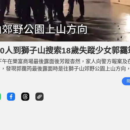
00人到獅子山搜索18歲失蹤少女郭靄
4日）下午在樂富商場最後露面後芳蹤杳然，家人向警方報案及
片，發現郭靄筠最後露面時是往獅子山郊野公園上山方向
轉差，天文台發出黃色暴雨警告，只好暫時停止搜索。今（
閱
務團等合共逾200人，在獅子山郊野公園燒烤場集合，出