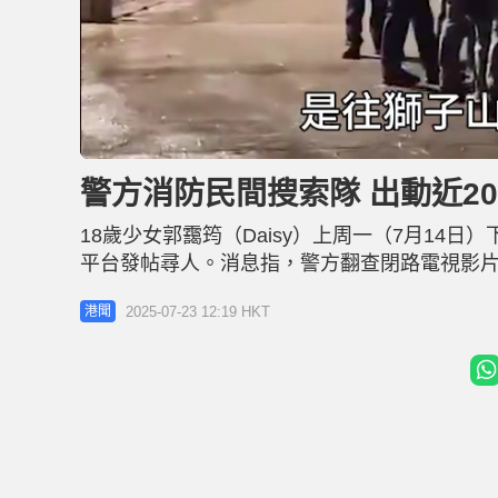
L
U
o
n
a
m
d
u
警方消防民間搜索隊 出動近2
e
t
d
e
:
6
18歲少女郭靄筠（Daisy）上周一（7月1
4
.
2
平台發帖尋人。消息指，警方翻查閉路電視影
7
%
（22日）聯同消防上獅子山尋人，惟天色突然
2025-07-23 12:19 HKT
港聞
日）早上，警方、消防、民安隊、香港守望者服