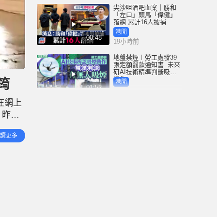
尖沙咀酒吧血案｜勝和
「左口」頭馬「偉健」
落網 累計16人被捕
港聞
00:48
19小時前
地盤禁煙︱勞工處發39
張定額罰款通知書 未來
研AI技術精準判斷吸煙
行為
筠
港聞
01:52
19小時前
在網上
3歲女童衝紅燈遭電車撞
，昨日
斃 司機不小心駕駛罪成
囚4周 放棄上訴即時服刑
23
港聞
讀更多
00:41
發上山
19小時前
中國追星族︱22粉絲曼
谷違規遭禁登機爆衝突
機場就保安「瞇眼」致
歉
港聞
01:53
21小時前
Fun Coffee養生咖啡涉跨
國龐氏騙局 吳傑莊接逾