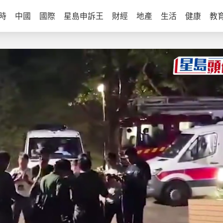
時
中國
國際
星島申訴王
財經
地產
生活
健康
教