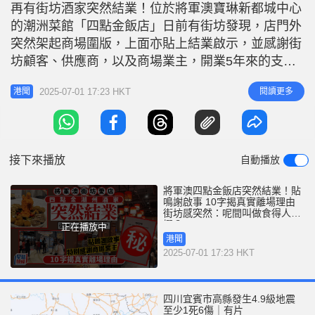
r
再有街坊酒家突然結業！位於將軍澳寶琳新都城中心
e
i
的潮洲菜館「四點金飯店」日前有街坊發現，店門外
n
突然架起商場圍版，上面亦貼上結業啟示，並感謝街
g
坊顧客、供應商，以及商場業主，開業5年來的支
持。「四點金飯店」一直在區內頗受街坊歡迎，茶市
T
2025-07-01 17:23 HKT
閱讀更多
港聞
尤有人氣，結業來得突然，叫街坊大感不惜。 將軍
i
澳四點金飯店突結業！店方：敵不過時代，敵不過市
m
道 四點金飯店主打潮州菜，供應一系列經典潮州
e
菜，如煎蠔烙、鳳梨梅羔一字骨、潮州凍
接下來播放
自動播放
將軍澳四點金飯店突然結業！貼
鳴謝啟事 10字揭真實離場理由
街坊感突然：呢間叫做食得人都
摺？
正在播放中
港聞
2025-07-01 17:23 HKT
四川宜賓市高縣發生4.9級地震
至少1死6傷｜有片