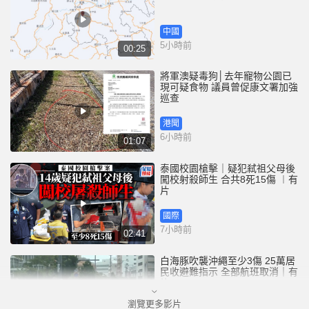
中國
5小時前
00:25
將軍澳疑毒狗│去年寵物公園已
現可疑食物 議員曾促康文署加強
巡查
港聞
6小時前
01:07
泰國校園槍擊｜疑犯弒祖父母後
闖校射殺師生 合共8死15傷 ︱有
片
國際
7小時前
02:41
白海豚吹襲沖繩至少3傷 25萬居
民收避難指示 全部航班取消｜有
片
瀏覽更多影片
國際