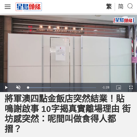
繁
简
R
-
1:28
L
P
U
P
F
o
l
n
i
u
a
a
m
c
l
將軍澳四點金飯店突然結業！貼
e
d
y
u
t
l
e
t
u
s
d
e
r
c
m
鳴謝啟事 10字揭真實離場理由 街
:
e
r
3
-
e
4
i
e
a
.
坊感突然：呢間叫做食得人都
n
n
0
-
2
P
i
%
i
摺？
c
t
n
u