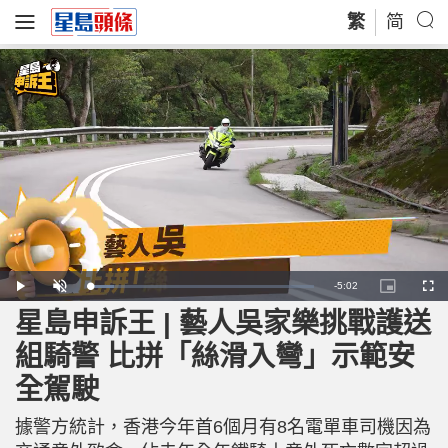
繁
简
R
-
5:02
L
P
U
P
F
o
l
n
i
u
a
a
m
c
l
星島申訴王 | 藝人吳家樂挑戰護送
e
d
y
u
t
l
e
t
u
s
d
e
r
c
m
組騎警 比拼「絲滑入彎」示範安
:
e
r
1
-
e
0
i
e
a
.
全駕駛
n
n
6
-
1
P
i
%
i
c
據警方統計，香港今年首6個月有8名電單車司機因為
t
n
u