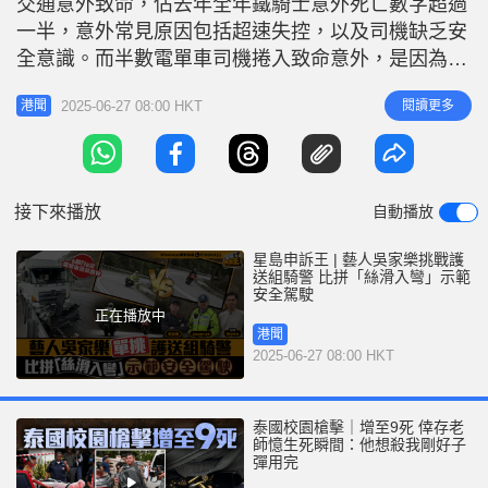
交通意外致命，佔去年全年鐵騎士意外死亡數字超過
r
e
i
一半，意外常見原因包括超速失控，以及司機缺乏安
n
全意識。而半數電單車司機捲入致命意外，是因為其
他駕駛者不負責任的行為所致。 《星島申訴王》請
g
2025-06-27 08:00 HKT
閱讀更多
港聞
來娛樂圈著名電單車發燒友吳家樂，以及過百次護送
T
國家元首等重要人物、交通部警隊護送組高級警員
i
Jason Sir接受考驗，展示駕駛電單車技巧，並示範何
m
謂安全駕駛。 考驗分三
接下來播放
自動播放
e
星島申訴王 | 藝人吳家樂挑戰護
送組騎警 比拼「絲滑入彎」示範
安全駕駛
正在播放中
港聞
2025-06-27 08:00 HKT
泰國校園槍擊｜增至9死 倖存老
師憶生死瞬間：他想殺我剛好子
彈用完