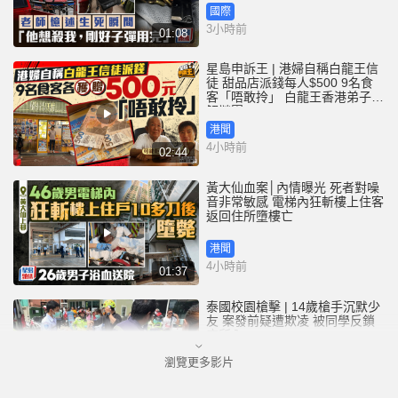
國際
3小時前
01:08
星島申訴王 | 港婦自稱白龍王信
徒 甜品店派錢每人$500 9名食
客「唔敢拎」 白龍王香港弟子親
解謎團
港聞
4小時前
02:44
黃大仙血案│內情曝光 死者對噪
音非常敏感 電梯內狂斬樓上住客
返回住所墮樓亡
港聞
4小時前
01:37
泰國校園槍擊 | 14歲槍手沉默少
友 案發前疑遭欺凌 被同學反鎖
廁所內
瀏覽更多影片
國際
5小時前
01:08