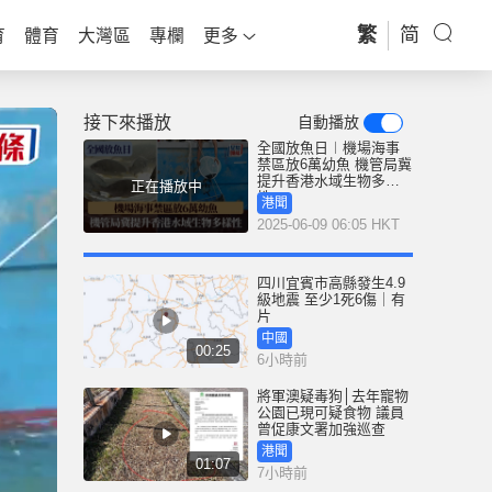
繁
简
育
體育
大灣區
專欄
更多
接下來播放
自動播放
全國放魚日︱機場海事
禁區放6萬幼魚 機管局冀
提升香港水域生物多樣
正在播放中
性
港聞
2025-06-09 06:05 HKT
四川宜賓市高縣發生4.9
級地震 至少1死6傷｜有
片
中國
00:25
6小時前
將軍澳疑毒狗│去年寵物
公園已現可疑食物 議員
曾促康文署加強巡查
港聞
01:07
7小時前