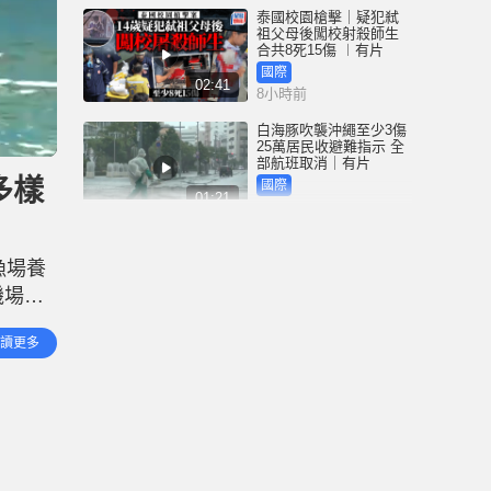
泰國校園槍擊｜疑犯弒
祖父母後闖校射殺師生
合共8死15傷 ︱有片
國際
02:41
8小時前
白海豚吹襲沖繩至少3傷
25萬居民收避難指示 全
部航班取消｜有片
多樣
國際
01:21
9小時前
澳門酒店血案內情｜不
忿大灑金錢卻戴綠帽 41
漁場養
歲內地男商人擸刀叉 專
捅女友要害
機場島
港聞
02:21
10小時前
行，希
讀更多
。 機
國際足協風波｜歐洲足
協強硬落閘 恩芬天奴不
落台便杯葛世界盃
體育
01:37
11小時前
星島申訴王 | 葵廣「二手
書兵團」攔路 專家分享