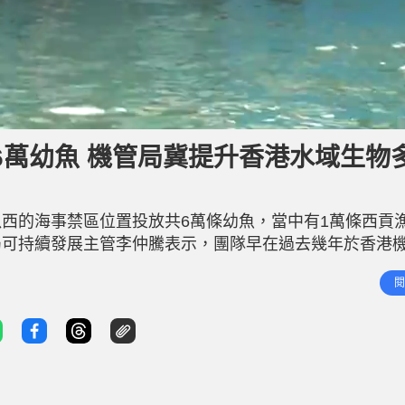
6萬幼魚 機管局冀提升香港水域生物
西的海事禁區位置投放共6萬條幼魚，當中有1萬條西貢
局可持續發展主管李仲騰表示，團隊早在過去幾年於香港
放置600個人工魚礁，今次放魚行動亦是在魚礁正上方進
閱
全繁洐，目標是提升香港西部水域生物多樣性及漁業資源