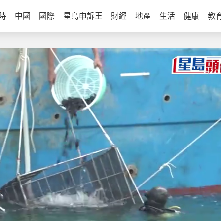
時
中國
國際
星島申訴王
財經
地產
生活
健康
教