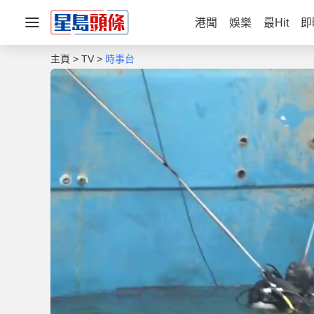
港聞
娛樂
最Hit
即
主頁
TV
時事台