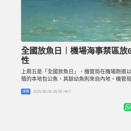
L
U
o
n
a
m
d
u
全國放魚日︱機場海事禁區放
e
t
d
e
:
性
3
0
.
7
上周五是「全國放魚日」，機管局在機場跑道以
6
%
殖的本地包公魚，其餘幼魚則來自內地。機管
的西面水域進行多項措施，包括在有關水域累計
2025-06-09 06:05 HKT
港聞
望能透過禁區禁止商業捕魚的特性，令幼魚能安
管局歷年