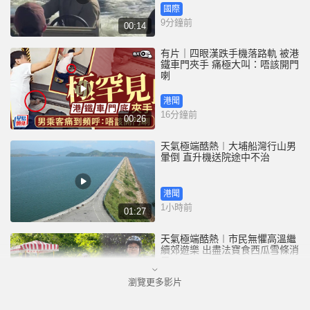
國際
9分鐘前
00:14
有片｜四眼漢跌手機落路軌 被港
鐵車門夾手 痛極大叫：唔該開門
喇
港聞
16分鐘前
00:26
天氣極端酷熱︱大埔船灣行山男
暈倒 直升機送院途中不治
港聞
1小時前
01:27
天氣極端酷熱︱市民無懼高溫繼
續郊遊樂 出盡法寶食西瓜雪條消
暑
瀏覽更多影片
港聞
2小時前
01:27