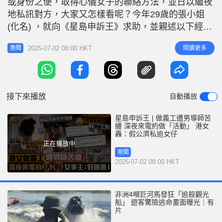
或身份之便，取得心儀女子的聯絡方法，並日以繼夜
地私訊對方，大家又怎樣看呢？今年29歲的張小姐
(化名) ，就向《星島申訴王》求助，並親述以下經
歷。 義務工作發展局(簡稱AVS)，是一間非牟利慈善
2025-07-02 08:00 HKT
閱讀更多
港聞
機構。張小姐是這間慈善機構的義工團組長，今年2
月4號晚上，她負責帶領十多名義工，到啟德體育園
做測試。活動後翌日早上，一名叫Chris Poon的男
子，傳訊息給張小
接下來播放
自動播放
星島申訴王 | 做義工遭男導師苦
纏 深夜來電約做「活動」 港女
轟：假公濟私追女仔
正在播放中
港聞
2025-07-02 08:00 HKT
非洲4噸巨河馬發狂「追殺觀光
船」 遊客驚險逃命畫面曝光｜有
片