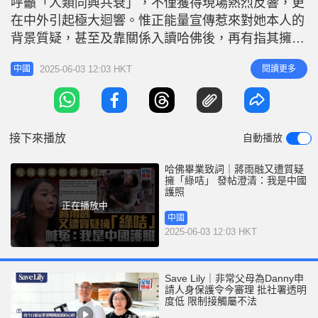
呼籲「人類同興共衰」，不僅獲得現場熱烈反響，更
r
e
i
在中外引起極大迴響。惟正能量宣傳惹來對她本人的
n
背景質疑，甚至及靠關係入讀哈佛後，再有指其擁美
國綠卡。 6月2日晚，蔣雨融再於微博發帖，先解釋
g
2025-06-03 12:03 HKT
閱讀更多
中國
自己在各平台開賬號的目的，「無論去爭取做哈佛畢
T
業致辭代表，還是現在在各個平台開賬號，都是為了
i
爭奪一點點公共話語的空間。」 相關新聞：哈佛畢
m
業致詞｜蔣雨融陷「走後門」爭議
接下來播放
自動播放
e
哈佛畢業致詞｜蔣雨融又遭質疑
擁「綠咭」 發帖澄清：我是中國
護照
正在播放中
中國
2025-06-03 12:03 HKT
Save Lily｜非常父母為Danny申
請人身保護令今審理 批社署透明
度低 限制接觸屬不法