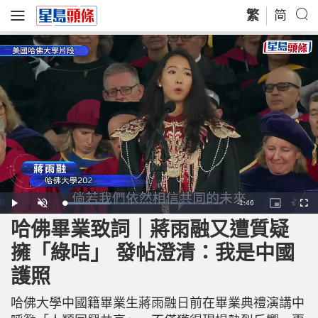
繁
简
R
-
1:46
L
P
U
P
F
o
l
n
i
u
a
a
m
c
l
哈佛畢業致詞｜蔣雨融又遭質疑
e
d
y
u
t
l
e
t
u
s
d
e
r
c
m
擁「綠咭」 發帖澄清：我是中國
:
e
r
2
-
e
8
i
e
a
.
護照
n
n
4
-
6
P
i
%
i
c
哈佛大學中國籍畢業生蔣雨融日前在畢業典禮演講中
t
n
u