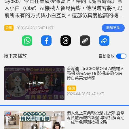
Sypko）今日在業績發佈會上，帶同《魔雪奇緣》雪
r
e
i
人小白（Olaf）AI機械人會見傳媒，他說遊客將可以
n
前所未有的方式與小白互動。這部仿真度極高的機械
人是基於英偉達的AI機械人框架開發，今年3月英偉
g
2026-04-28 15:47 HKT
閱讀更多
金融
達行政總裁黃仁勳已帶同小白在該公司的GTC大會上
T
亮相，據報價值100萬美元。 施保添在業績發佈會上
i
介紹AI機械人小白登場，小白隨即緩緩步向舞台中
m
央，邊走邊向觀眾
接下來播放
自動播放
e
香港迪士尼CEO帶Olaf AI機械人
亮相 搶先Say Hi 影相識擺Pose
傳百萬美元研發
正在播放中
金融
2026-04-28 07:47 HKT
港人北上置業轉投深圳近郊 直擊
港資龍崗鐵路新盤 專家拆解首期
一成半免壓測按揭攻略