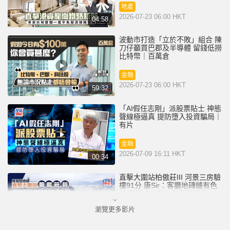
地產
2026-07-23 06:00 HKT
04:58
波動市打造「立於不敗」組合 陳
刀仔籲買巴郡及半導體 留錢低撈
比特幣｜百萬倉
金融
2026-07-23 06:00 HKT
59:32
「AI假任志剛」派股票貼士 神態
聲線極逼真 提防墮入投資騙局｜
有片
金融
2026-07-09 16:11 HKT
00:34
直擊大圍站柏傲莊III 河景三房驗
樓91分 康Sir：客廳地磚縫有色
差 窗門卡卡聲｜專家驗磚頭
瀏覽更多影片
地產
2026-07-08 06:00 HKT
05:53