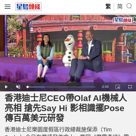
繁
简
R
-
2:00
L
P
U
P
F
o
l
n
i
u
a
a
m
c
l
香港迪士尼CEO帶Olaf AI機械人
e
d
y
u
t
l
e
t
u
s
d
e
r
c
m
亮相 搶先Say Hi 影相識擺Pose
:
e
r
2
-
e
5
i
e
a
.
傳百萬美元研發
n
n
0
-
4
P
i
%
i
c
香港迪士尼樂園度假區行政總裁施保添（Tim
t
n
u