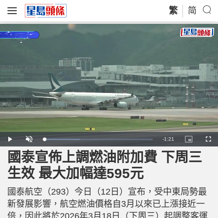
繁
简
R
-
1:21
L
P
U
P
F
o
l
n
i
u
a
a
m
c
l
國泰宣佈上調燃油附加費 下周三
e
d
y
u
t
l
e
t
u
s
d
e
r
c
m
生效 最大加幅達595元
:
e
r
3
-
e
2
i
e
a
.
n
n
9
國泰航空（293）今日（12日）宣布，受中東局勢最
-
6
P
i
%
i
新發展影響，航空燃油價格自3月以來已上漲接近一
c
t
n
倍，因此將於2026年3月18日（下周三）起調整客運
u