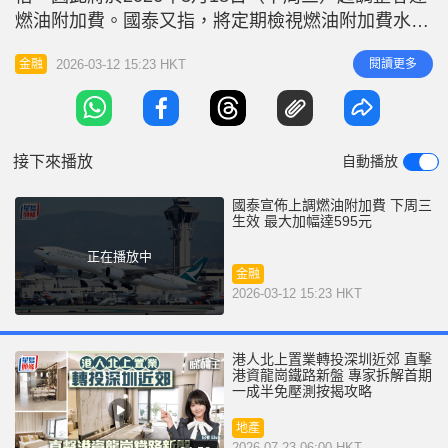
r
e
燃油附加費。國泰又指，將定期檢視燃油附加費水
i
平，並密切留意航空燃油價格走勢。 相關文章：國
n
2026-03-12 15:23 HKT
閱讀更多
金融
泰擬短期內加燃油附加費 受累中東局勢 3月燃油價格
g
較首兩月升一倍 根據現行既定機制，燃油附加費調
T
整如下： 短途航班：上調至港幣290元（現為港幣
i
142元）。 中程
接下來播放
自動播放
m
e
國泰宣佈上調燃油附加費 下周三
生效 最大加幅達595元
正在播放中
金融
2026-03-12 15:23 HKT
港人北上置業轉投深圳近郊 直擊
港資龍崗鐵路新盤 專家拆解首期
一成半免壓測按揭攻略
地產
2026-07-23 06:00 HKT