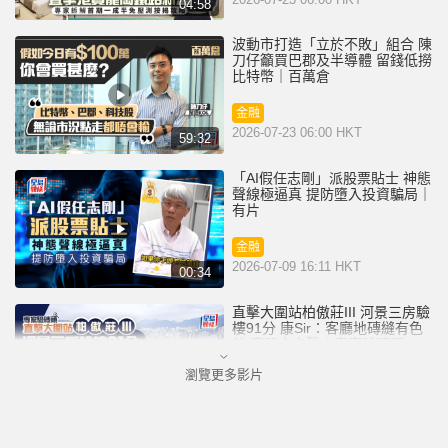
04:58
波動市打造「立於不敗」組合 陳
刀仔籲買巴郡及半導體 留錢低撈
比特幣｜百萬倉
金融
2026-07-23 06:00 HKT
59:32
「AI假任志剛」派股票貼士 神態
聲線極逼真 提防墮入投資騙局｜
有片
金融
2026-07-09 16:11 HKT
00:34
直擊大圍站柏傲莊III 河景三房驗
樓91分 康Sir：客廳地磚縫有色
差 窗門卡卡聲｜專家驗磚頭
瀏覽更多影片
地產
2026-07-08 06:00 HKT
05:53
SpaceX上市｜首日升19.2% 市