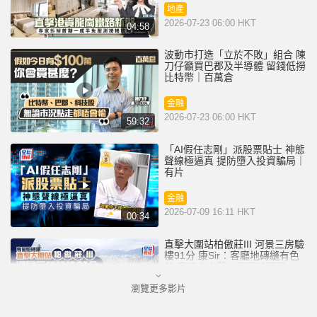
地產
2026-07-23 06:00 HKT
04:58
波動市打造「立於不敗」組合 陳
刀仔籲買巴郡及半導體 留錢低撈
比特幣｜百萬倉
金融
2026-07-23 06:00 HKT
59:32
「AI假任志剛」派股票貼士 神態
聲線極逼真 提防墮入投資騙局｜
有片
金融
2026-07-09 16:11 HKT
00:34
直擊大圍站柏傲莊III 河景三房驗
樓91分 康Sir：客廳地磚縫有色
差 窗門卡卡聲｜專家驗磚頭
瀏覽更多影片
地產
2026-07-08 06:00 HKT
05:53