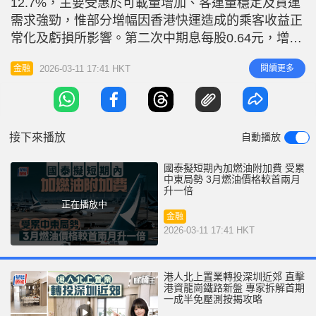
12.7%，主要受惠於可載量增加、客運量穩定及貨運
r
e
i
需求強勁，惟部分增幅因香港快運造成的乘客收益正
n
常化及虧損所影響。第二次中期息每股0.64元，增加
31%。另一方面，國泰行政總裁林紹波表示，因應中
g
2026-03-11 17:41 HKT
閱讀更多
金融
東局勢影響，3月航空燃油價格較1月及2月的平均價
T
格升約一倍，國泰將於短期內調整燃油附加費。 相
i
關文章：香港航空周四起加燃油附加費 單程最多150
m
元 國泰：
接下來播放
自動播放
e
國泰擬短期內加燃油附加費 受累
中東局勢 3月燃油價格較首兩月
升一倍
正在播放中
金融
2026-03-11 17:41 HKT
港人北上置業轉投深圳近郊 直擊
港資龍崗鐵路新盤 專家拆解首期
一成半免壓測按揭攻略