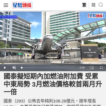
繁
简
R
-
2:08
L
P
U
P
F
o
l
n
i
u
a
a
m
c
l
國泰擬短期內加燃油附加費 受累
e
d
y
u
t
l
e
t
u
s
d
e
r
c
m
中東局勢 3月燃油價格較首兩月升
:
e
r
2
-
e
3
i
e
a
.
一倍
n
n
3
-
3
P
i
%
i
c
國泰（293）公佈去年純利108.28億元，按年增長
t
n
u