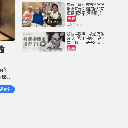
獨家丨盧宛茵揭黎彼得
最後時光：醫院插喉有
痰講唔到嘢 經典歌《浪
子心聲》金句源自廟街
娛樂
睇相佬
01:11
12小時前
黎彼得離世丨被前妻離
棄成「帶子洪郎」 為38
歲「躺平」兒子還債多
年 曾盼尋伴侶度晚年
偷
娛樂
00:45
19小時前
獨家丨黎彼得因病離世
享年76歲 鍾志光揭3月時
u花
已中風 被封「鬼馬詞
人」與許冠傑多合作
時壓力
娛樂
01:23
20小時前
訪時承
讀更多
她
王菲20歲細女李嫣近照
流出 經歷4次手術已除兔
唇痕跡 脫胎換骨顏值升
級
娛樂
00:44
2026-08-04 20:50 HKT
陳凱琳仔仔睇戲興奮踢
椅背 被指太嘈遭忌廉淋