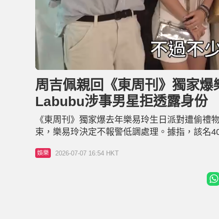
L
U
o
n
a
m
d
u
周吉佩親回《東周刊》獨家爆樂
e
t
d
e
:
Labubu涉事男星拒透露身份
2
5
.
9
《東周刊》獨家爆去年樂易玲生日派對遭偷禮物，群
6
%
束，樂易玲決定不報警低調處理。據指，該名4
大及以為樂易玲不會察覺遺失了一份禮物才作出
2026-07-07 16:54 HKT
娛樂
認當日發生失竊事件。 周吉佩指當時這個人並未