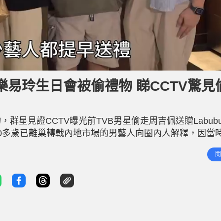
易玲生日會被偷禮物 睇CCTV驚見
星見證CCTV曝光前TVB男星偷走周吉佩送贈Labub
0多歲已離巢轉戰內地市場的男藝人向圈內人解釋，因當
此行為，並感到後悔。周吉佩今日（7日）出席活動，受
閱
即場歸還 周吉佩表示因樂易玲很喜歡Labubu，於是為