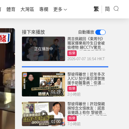
繁
简
育
體育
大灣區
專欄
更多
接下來播放
自動播放
周吉佩親回《東周刊》
獨家爆樂易玲生日會被
偷禮物 睇CCTV驚見偷
正在播放中
Labubu涉事男星拒透露
娛樂
身份
2026-07-07 16:54 HKT
黎彼得離世丨近年多次
入ICU 契仔黃宗澤曾施
援手助醫重病：佢瀟灑
一生唔想大家唔開心
娛樂
01:23
2小時前
黎彼得離世丨許冠傑親
撰悼念文憶故友：感恩
音樂路上有你 黎彼德曾
直認唔夾合作7年終拆夥
娛樂
01:00
7小時前