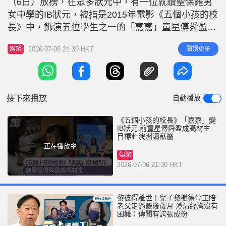
（6日）放榜，在眾多狀元中，有一位就讀聖保羅男
r
e
i
女中學的IB狀元，被指是2015年電影《五個小孩的校
n
長》中，飾演五位學生之一的「嘉嘉」童星傅舜盈。
「嘉嘉」傅舜盈蛻變學霸？ 有網民在Threads上發
g
2026-07-06 21:30 HKT
閱讀更多
娛樂
文，貼出聖保羅男女中學IB狀元的照片，旁邊配上
T
《五個小孩的校長》的電影海報，留言：「原來ib其
i
中一個spcc狀元係五個小孩的校長嘅嘉嘉啊！好勁
m
啊」。照片中
接下來播放
自動播放
e
《五個小孩的校長》「嘉嘉」變
IB狀元 前童星傅舜盈成高材生
目標赴澳洲讀獸醫
正在播放中
娛樂
2026-07-06 21:30 HKT
黎彼得離世丨兒子黎樹德停工陪
老父走過最後歲月 澄清經濟沒有
困難：傳聞有誇張成份