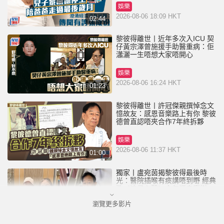
娛樂
2026-08-06 18:09 HKT
02:44
黎彼得離世丨近年多次入ICU 契
仔黃宗澤曾施援手助醫重病：佢
瀟灑一生唔想大家唔開心
娛樂
2026-08-06 16:24 HKT
01:23
黎彼得離世丨許冠傑親撰悼念文
憶故友：感恩音樂路上有你 黎彼
德曾直認唔夾合作7年終拆夥
娛樂
2026-08-06 11:37 HKT
01:00
獨家丨盧宛茵揭黎彼得最後時
光：醫院插喉有痰講唔到嘢 經典
歌《浪子心聲》金句源自廟街睇
相佬
瀏覽更多影片
娛樂
2026-08-06 07:00 HKT
01:11