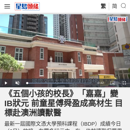
繁
简
R
-
0:42
L
P
U
P
F
o
l
n
i
u
a
a
m
c
l
《五個小孩的校長》「嘉嘉」變
e
d
y
u
t
l
e
t
u
s
d
e
r
c
m
IB狀元 前童星傅舜盈成高材生 目
:
e
r
7
-
e
0
i
e
a
.
標赴澳洲讀獸醫
n
n
9
-
8
P
i
%
i
c
最新一屆國際文憑大學預科課程（IBDP）成績今日
t
n
u