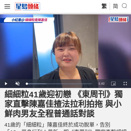
繁
简
R
-
1:42
L
P
U
P
F
o
l
n
i
u
a
a
m
c
l
細細粒41歲迎初戀 《東周刊》獨
e
d
y
u
t
l
e
t
u
s
d
e
r
c
m
家直擊陳嘉佳揸法拉利拍拖 與小
:
e
r
3
-
e
0
i
e
a
.
鮮肉男友全程普通話對談
n
n
1
-
4
P
i
%
i
c
41歲的「細細粒」陳嘉佳終於成功脫單，告別
t
n
u