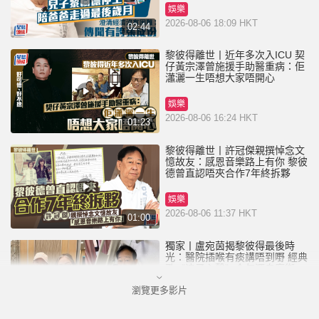
娛樂
2026-08-06 18:09 HKT
02:44
黎彼得離世丨近年多次入ICU 契
仔黃宗澤曾施援手助醫重病：佢
瀟灑一生唔想大家唔開心
娛樂
2026-08-06 16:24 HKT
01:23
黎彼得離世丨許冠傑親撰悼念文
憶故友：感恩音樂路上有你 黎彼
德曾直認唔夾合作7年終拆夥
娛樂
2026-08-06 11:37 HKT
01:00
獨家丨盧宛茵揭黎彼得最後時
光：醫院插喉有痰講唔到嘢 經典
歌《浪子心聲》金句源自廟街睇
相佬
瀏覽更多影片
娛樂
2026-08-06 07:00 HKT
01:11