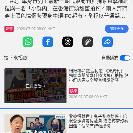
「A0」單身行列！最新一期《東周刊》獨家直擊細細
r
e
i
粒與一名「小鮮肉」在香港街頭甜蜜拍拖。兩人齊齊
n
穿上黑色情侶裝現身中環IFC超市，全程以普通話溫
柔交流，有商有量地選購海鮮。隨後，細細粒更出動
g
2026-07-07 08:00 HKT
閱讀更多
娛樂
名下法拉利跑車親自接送男友，駛至油麻地狂掃10個
T
新鮮出爐的菠蘿包，並在車廂內溫馨「開餐」。大快
i
朵頤後，二人再轉戰銅鑼灣時代廣場閒逛，最後走到
m
鵝頸橋附近的中菜館歎海鮮。席間
接下來播放
自動播放
e
細細粒41歲迎初戀 《東周刊》
獨家直擊陳嘉佳揸法拉利拍拖 與
小鮮肉男友全程普通話對談
正在播放中
娛樂
2026-07-07 08:00 HKT
黎彼得離世丨兒子黎樹德停工陪
老父走過最後歲月 澄清經濟沒有
困難：傳聞有誇張成份