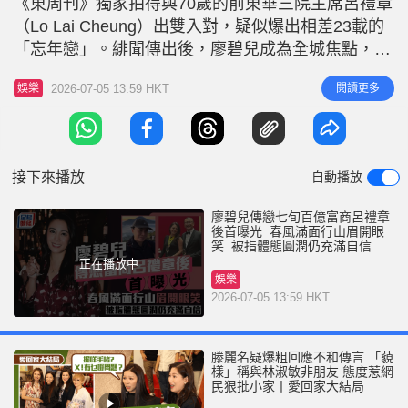
《東周刊》獨家拍得與70歲的前東華三院主席呂禮章
r
e
i
（Lo Lai Cheung）出雙入對，疑似爆出相差23載的
n
「忘年戀」。緋聞傳出後，廖碧兒成為全城焦點，但
她似乎未受影響，更在緋聞曝光後首次更新社交媒
g
2026-07-05 13:59 HKT
閱讀更多
娛樂
體，上載一段行山影片，心情極佳，春風滿面。 廖
T
碧兒傳緋聞後春風滿面 影片中，廖碧兒由室內走到
i
戶外，大玩變裝。起初素顏出鏡的她，對著鏡頭露出
m
自信微笑
接下來播放
自動播放
e
廖碧兒傳戀七旬百億富商呂禮章
後首曝光 春風滿面行山眉開眼
笑 被指體態圓潤仍充滿自信
正在播放中
娛樂
2026-07-05 13:59 HKT
滕麗名疑爆粗回應不和傳言 「藐
樣」稱與林淑敏非朋友 態度惹網
民狠批小家丨愛回家大結局