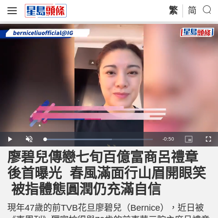
繁
简
R
-
0:50
L
P
U
P
F
o
l
n
i
u
a
a
m
c
l
廖碧兒傳戀七旬百億富商呂禮章
e
d
y
u
t
l
e
t
u
s
d
e
r
c
m
後首曝光 春風滿面行山眉開眼笑
:
e
r
6
-
e
2
i
e
a
.
被指體態圓潤仍充滿自信
n
n
6
-
5
P
i
%
i
c
現年47歲的前TVB花旦廖碧兒（Bernice），近日被
t
n
u