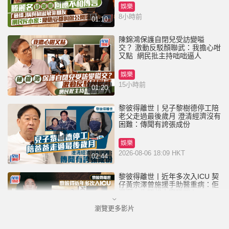
娛樂
8小時前
01:10
陳錦鴻保護自閉兒受訪變嗌
交？ 激動反駁顏聯武：我擔心咁
又點 網民批主持咄咄逼人
娛樂
15小時前
01:20
黎彼得離世丨兒子黎樹德停工陪
老父走過最後歲月 澄清經濟沒有
困難：傳聞有誇張成份
娛樂
2026-08-06 18:09 HKT
02:44
黎彼得離世丨近年多次入ICU 契
仔黃宗澤曾施援手助醫重病：佢
瀟灑一生唔想大家唔開心
瀏覽更多影片
娛樂
2026-08-06 16:24 HKT
01:23