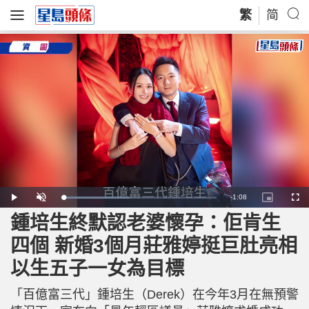
繁
简
R
-
1:08
L
P
U
P
F
o
l
n
i
u
a
a
m
c
l
鍾培生終默認老婆懷孕：佢肯生
e
d
y
u
t
l
e
t
u
s
d
e
r
c
m
四個 新婚3個月莊雅婷挺巨肚亮相
:
e
r
4
-
e
3
i
e
a
.
以生五子一女為目標
n
n
5
-
3
P
i
%
i
c
「百億富三代」鍾培生（Derek）在今年3月在無預警
t
n
u