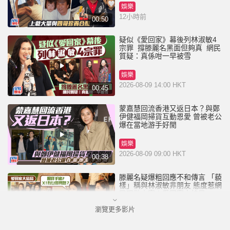
娛樂
12小時前
00:50
疑似《愛回家》幕後列林淑敏4
宗罪 撐滕麗名黑面但夠真 網民
質疑：真係咁一早被雪
娛樂
2026-08-09 14:00 HKT
00:45
蒙嘉慧回流香港又返日本？與鄭
伊健福岡掃貨互動恩愛 曾被老公
爆在當地游手好閒
娛樂
2026-08-09 09:00 HKT
00:38
滕麗名疑爆粗回應不和傳言 「藐
樣」稱與林淑敏非朋友 態度惹網
民狠批小家丨愛回家大結局
瀏覽更多影片
娛樂
2026-08-08 16:30 HKT
01:10