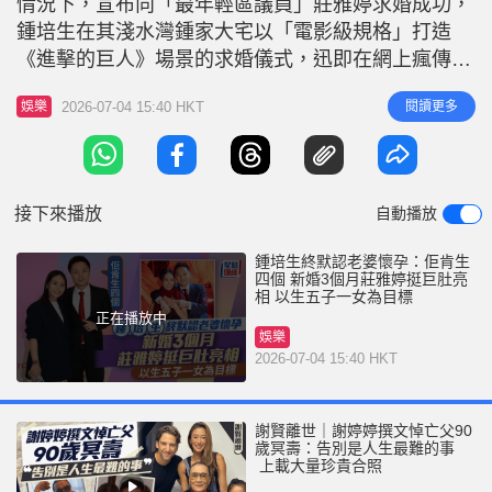
情況下，宣布向「最年輕區議員」莊雅婷求婚成功，
r
e
i
鍾培生在其淺水灣鍾家大宅以「電影級規格」打造
n
《進擊的巨人》場景的求婚儀式，迅即在網上瘋傳，
甚至一度成熱話。莊雅婷與鍾培生結婚後，多次現身
g
2026-07-04 15:40 HKT
閱讀更多
娛樂
都被指孕味濃，不過夫婦二人一直未有公布好消息。
T
今日（4日 ）鍾培生逾2萬呎巨型卡牌基地7月開幕，
i
鍾培生終於宣布即將成為爸爸，太太莊雅婷挺着巨肚
m
撐場，得天獨厚的莊雅婷
接下來播放
自動播放
e
鍾培生終默認老婆懷孕：佢肯生
四個 新婚3個月莊雅婷挺巨肚亮
相 以生五子一女為目標
正在播放中
娛樂
2026-07-04 15:40 HKT
謝賢離世｜謝婷婷撰文悼亡父90
歲冥壽：告別是人生最難的事
上載大量珍貴合照