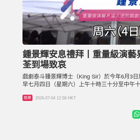
L
U
o
n
a
m
d
u
鍾景輝安息禮拜丨重量級演藝
e
t
d
e
:
荃到場致哀
2
1
.
0
戲劇泰斗鍾景輝博士（King Sir）於今年6月3
4
%
早七月四日（星期六）上午十時三十分至中午十
Sir」鍾景輝的靈柩運上靈車，女性親屬捧遺
2026-07-04 12:58 HKT
娛樂
輝身穿一件紅色拼黑色的格仔恤衫，外面再套