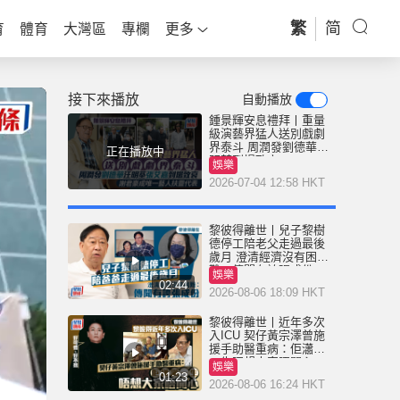
繁
简
育
體育
大灣區
專欄
更多
接下來播放
自動播放
鍾景輝安息禮拜丨重量
級演藝界猛人送別戲劇
界泰斗 周潤發劉德華汪
正在播放中
明荃到場致哀
娛樂
2026-07-04 12:58 HKT
黎彼得離世丨兒子黎樹
德停工陪老父走過最後
歲月 澄清經濟沒有困
難：傳聞有誇張成份
娛樂
02:44
2026-08-06 18:09 HKT
黎彼得離世丨近年多次
入ICU 契仔黃宗澤曾施
援手助醫重病：佢瀟灑
一生唔想大家唔開心
娛樂
01:23
2026-08-06 16:24 HKT