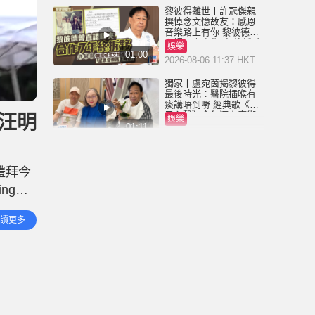
黎彼得離世丨許冠傑親
撰悼念文憶故友：感恩
音樂路上有你 黎彼德曾
直認唔夾合作7年終拆夥
娛樂
01:00
2026-08-06 11:37 HKT
獨家丨盧宛茵揭黎彼得
最後時光：醫院插喉有
痰講唔到嘢 經典歌《浪
子心聲》金句源自廟街
汪明
娛樂
睇相佬
01:11
2026-08-06 07:00 HKT
黎彼得離世丨被前妻離
棄成「帶子洪郎」 為38
禮拜今
歲「躺平」兒子還債多
年 曾盼尋伴侶度晚年
ng
娛樂
00:45
2026-08-05 23:55 HKT
的鍾景
讀更多
獨家丨黎彼得因病離世
享年76歲 鍾志光揭3月時
已中風 被封「鬼馬詞
人」與許冠傑多合作
娛樂
01:23
2026-08-05 22:57 HKT
王菲20歲細女李嫣近照
流出 經歷4次手術已除兔