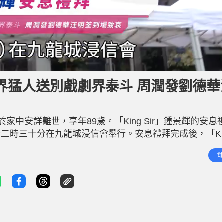
界猛人送別戲劇界泰斗 周潤發劉德華
日於家中安詳離世，享年89歲。「King Sir」鍾景輝的安息
二時三十分在九龍城浸信會舉行。安息禮拜完成後，「Ki
照登上靈車，靈柩奉移至鑽石山火葬場舉行火葬禮。遺照中
閱
上一件深色的西裝外套，面帶微笑，表情祥和，