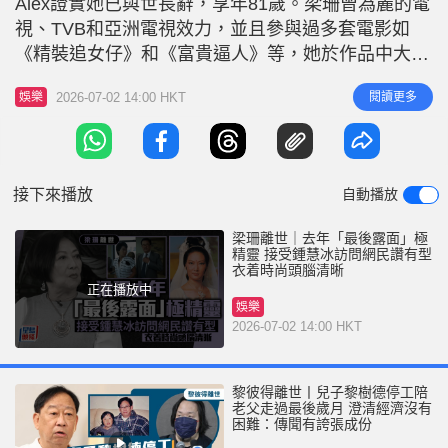
Alex證實她已與世長辭，享年81歲。梁珊曾為麗的電
r
e
i
視、TVB和亞洲電視效力，並且參與過多套電影如
n
《精裝追女仔》和《富貴逼人》等，她於作品中大多
潑辣毒舌，惡女形象令人留下極深印象。 梁珊去年5
g
2026-07-02 14:00 HKT
閱讀更多
娛樂
月接受鍾慧冰訪問 梁珊對上一次於公眾視野出現，
T
是去年5月尾接受鍾慧冰的YouTube的節目《冰姐的
i
花樣人生》訪問，當時已經80歲的梁珊，氣色絕佳反
m
應極快，而且外貌
接下來播放
自動播放
e
梁珊離世｜去年「最後露面」極
精靈 接受鍾慧冰訪問網民讚有型
衣着時尚頭腦清晰
正在播放中
娛樂
2026-07-02 14:00 HKT
黎彼得離世丨兒子黎樹德停工陪
老父走過最後歲月 澄清經濟沒有
困難：傳聞有誇張成份