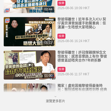
娛樂
2026-08-06 18:09 HKT
02:44
黎彼得離世丨近年多次入ICU 契
仔黃宗澤曾施援手助醫重病：佢
瀟灑一生唔想大家唔開心
娛樂
2026-08-06 16:24 HKT
01:23
黎彼得離世丨許冠傑親撰悼念文
憶故友：感恩音樂路上有你 黎彼
德曾直認唔夾合作7年終拆夥
娛樂
2026-08-06 11:37 HKT
01:00
獨家丨盧宛茵揭黎彼得最後時
光：醫院插喉有痰講唔到嘢 經典
歌《浪子心聲》金句源自廟街睇
相佬
瀏覽更多影片
娛樂
2026-08-06 07:00 HKT
01:11