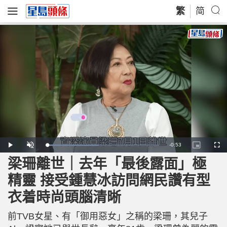
繁
简
R
-
0:53
L
P
U
P
F
o
l
n
i
u
a
a
m
c
l
梁珊離世｜去年「最後露面」極
e
d
y
u
t
l
e
t
u
s
d
e
r
c
m
精靈 接受鍾慧冰訪問網民讚有型
:
e
r
4
-
e
6
i
e
a
.
衣着時尚頭腦清晰
n
n
9
-
4
P
i
%
i
c
前TVB女星、有「御用惡女」之稱的梁珊，其兒子
t
n
u