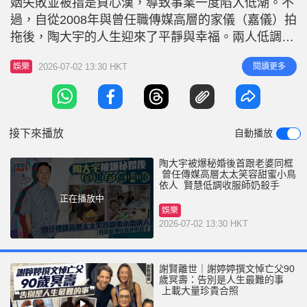
姻失敗並被指是負心漢，導致事業一度陷入低潮。不
r
e
i
過，自從2008年與曾任職傳媒高層的家儀（嘉儀）拍
n
拖後，陶大宇的人生迎來了平靜與幸福。兩人低調發
展地下情超過10年，去年被爆出已經秘婚，但外界卻
g
2026-07-02 13:30 HKT
閱讀更多
娛樂
極少捕捉到二人同框的畫面。近日，陶大宇飛往馬來
T
西亞吉隆坡出席第四屆「香江夜·南洋情」慈善演唱
i
會，家儀亦有同行，兩人更罕有地被拍到甜蜜同框，
m
曝光了婚後最真實的幸福狀
接下來播放
自動播放
e
陶大宇被爆秘婚後首跟老婆同框
曾任傳媒高層太太笑容甜蜜小鳥
依人 賢慧低調收服師奶殺手
正在播放中
娛樂
2026-07-02 13:30 HKT
謝賢離世｜謝婷婷撰文悼亡父90
歲冥壽：告別是人生最難的事
上載大量珍貴合照