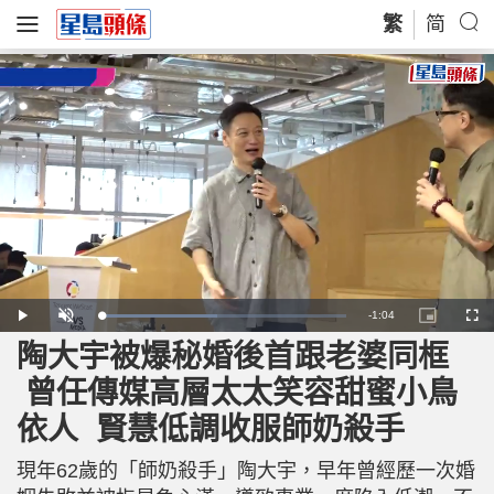
繁
简
R
-
1:04
L
P
U
P
F
o
l
n
i
u
a
a
m
c
l
陶大宇被爆秘婚後首跟老婆同框
e
d
y
u
t
l
e
t
u
s
d
e
r
c
m
曾任傳媒高層太太笑容甜蜜小鳥
:
e
r
4
-
e
7
i
e
a
.
依人 賢慧低調收服師奶殺手
n
n
9
-
9
P
i
%
i
c
現年62歲的「師奶殺手」陶大宇，早年曾經歷一次婚
t
n
u