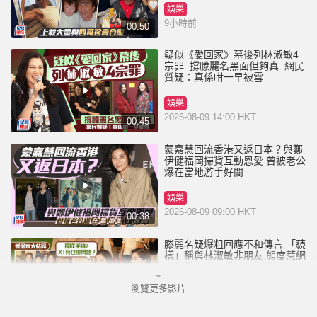
娛樂
9小時前
00:50
疑似《愛回家》幕後列林淑敏4
宗罪 撐滕麗名黑面但夠真 網民
質疑：真係咁一早被雪
娛樂
2026-08-09 14:00 HKT
00:45
蒙嘉慧回流香港又返日本？與鄭
伊健福岡掃貨互動恩愛 曾被老公
爆在當地游手好閒
娛樂
2026-08-09 09:00 HKT
00:38
滕麗名疑爆粗回應不和傳言 「藐
樣」稱與林淑敏非朋友 態度惹網
民狠批小家丨愛回家大結局
瀏覽更多影片
娛樂
2026-08-08 16:30 HKT
01:10