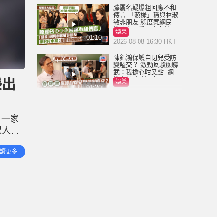
滕麗名疑爆粗回應不和
傳言 「藐樣」稱與林淑
敏非朋友 態度惹網民狠
批小家丨愛回家大結局
娛樂
01:10
2026-08-08 16:30 HKT
陳錦鴻保護自閉兒受訪
變嗌交？ 激動反駁顏聯
武：我擔心咁又點 網民
批主持咄咄逼人
脹出
娛樂
01:20
2026-08-08 09:00 HKT
黎彼得離世丨兒子黎樹
德停工陪老父走過最後
，一家
歲月 澄清經濟沒有困
難：傳聞有誇張成份
眾人先
娛樂
02:44
2026-08-06 18:09 HKT
看管財
讀更多
023
黎彼得離世丨近年多次
入ICU 契仔黃宗澤曾施
援手助醫重病：佢瀟灑
一生唔想大家唔開心
娛樂
01:23
2026-08-06 16:24 HKT
黎彼得離世丨許冠傑親
撰悼念文憶故友：感恩