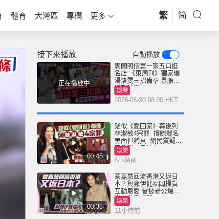
繁
简
育
體育
大灣區
專欄
更多
接下來播放
自動播放
馬國明偕妻一家五口逛
名店 《東周刊》獨家爆
湯洛雯三招備孕 暴脹出
正在播放中
巡孕味濃
娛樂
2026-06-30 08:00 HKT
疑似《愛回家》幕後列
林淑敏4宗罪 撐滕麗名
黑面但夠真 網民質疑：
真係咁一早被雪
娛樂
00:45
6小時前
蒙嘉慧回流香港又返日
本？與鄭伊健福岡掃貨
互動恩愛 曾被老公爆在
當地游手好閒
娛樂
00:38
11小時前