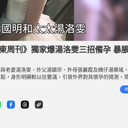
東周刊》獨家爆湯洛雯三招備孕 暴
明與老婆湯洛雯、外父湯鎮宗、外母張麗霞及姨仔湯樂瑤
寬鬆，身形明顯較以往豐滿，引發外界對其懷孕的猜測。
湯洛雯曾試戴價值六位數的頸鏈。馬國明全程陪伴在側，協助
閱
現體貼。 馬國明與湯洛雯三招備孕 馬國明與湯洛雯自2