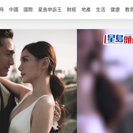
時
中國
國際
星島申訴王
財經
地產
生活
健康
教