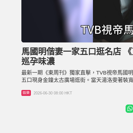
L
U
o
n
a
m
d
u
馬國明偕妻一家五口逛名店 《
e
t
d
e
:
巡孕味濃
5
2
.
0
最新一期《東周刊》獨家直擊，TVB視帝馬國
5
%
五口現身金鐘太古廣場逛街。當天湯洛雯著裝
後前往Hermès及高級珠寶名店購物，期間
2026-06-30 08:00 HKT
娛樂
物及提拿戰利品，並在洗手間外耐心等候妻子，表
年