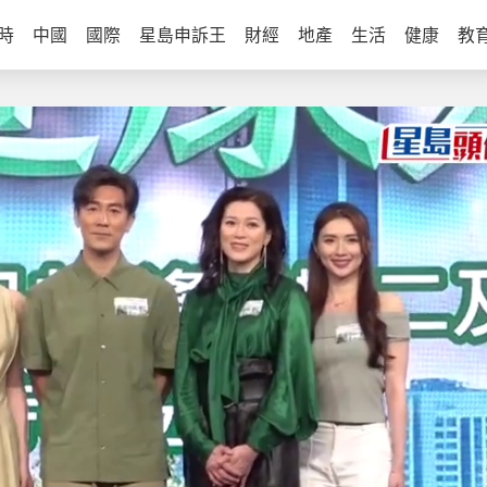
時
中國
國際
星島申訴王
財經
地產
生活
健康
教