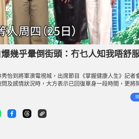
自爆幾乎暈倒街頭：冇乜人知我唔舒服
、林秀怡到將軍澳電視城，出席節目《掌握健康人生》記者
瀚被問及感情狀況時，大方表示已回復單身一段時間，更將
為焦點，Hera對此避而不談，同樣以「同事」稱呼對方
閱
乎暈倒街頭 陳曉華與朱敏瀚的感情生活成為焦點，問到心