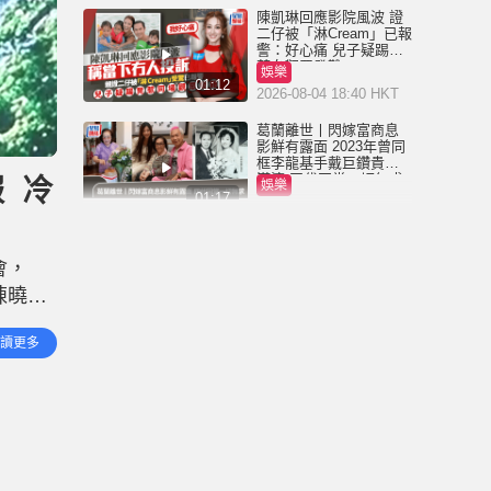
陳凱琳回應影院風波 證
二仔被「淋Cream」已報
警：好心痛 兒子疑踢凳
惹女觀眾發難
娛樂
01:12
2026-08-04 18:40 HKT
葛蘭離世丨閃嫁富商息
影鮮有露面 2023年曾同
框李龍基手戴巨鑽貴氣
滿瀉 四代同堂一切無求
 冷
娛樂
01:17
2026-08-04 13:00 HKT
葛蘭離世享年93歲 文化
人鄧小宇證歌后死訊
會，
「曼波女郎」事業巔峰
閃嫁富商息影
陳曉華
娛樂
01:17
2026-08-04 11:00 HKT
，甩拖
讀更多
情如
楊明莊思明結婚丨奢華
佈置溫馨時刻高清逐格
睇 馬國明薛家燕等近百
藝人到賀勁過台慶
娛樂
01:06
2026-08-03 15:47 HKT
楊明莊思明結婚丨莊思
敏講錯誓詞全場嘩然 網