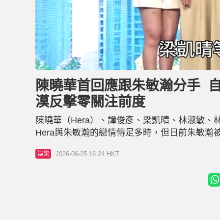
L
U
o
n
a
m
d
u
陳曉華首回應跟朱敏瀚分手 
e
t
d
e
:
漠反擊零關注前度
2
9
.
2
陳曉華（Hera）、譚俊彥、梁凱晴、林淑敏
3
%
Hera與朱敏瀚的戀情傳足多時，但日前朱敏
「降呢」為「同事」，表明已沒聯絡。感情事成
2026-06-25 16:24 HKT
娛樂
的她一直拉開話題，表示寄情工作。 陳曉華幾
何？