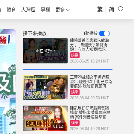
繁
简
育
體育
大灣區
專欄
更多
接下來播放
自動播放
陳曉華首回應跟朱敏瀚
分手 自爆幾乎暈倒街
頭：冇乜人知我唔舒服
正在播放中
冷漠反擊零關注前度
娛樂
2026-06-25 16:24 HKT
王菲20歲細女李嫣近照
流出 經歷4次手術已除兔
唇痕跡 脫胎換骨顏值升
級
娛樂
00:44
2026-08-04 20:50 HKT
陳凱琳仔仔睇戲興奮踢
椅背 被指太嘈遭忌廉淋
頭 案件列普通襲擊警緝
一女子
娛樂
01:12
2026-08-04 19:26 HKT