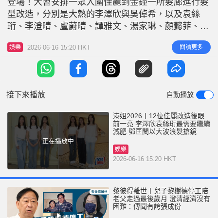
登場！大會安排一眾入圍佳麗到金鐘一所髮廊進行髮
型改造，分別是大熱的李澤欣與吳倬希，以及袁絲
珩、李澄晴、盧蔚晴、譚雅文、湯家琳、顏懿菲、楊
媛媛、鄧匡閔、周芳姿和魏欣。今次入圍佳麗同樣身
2026-06-16 15:20 HKT
閱讀更多
娛樂
材較纖瘦，大多已掌握流利廣東話，之前被影到有紋
身、身形有待改善，或有「後天加工」疑慮的參賽
者，都未有入選。 李澤欣不擔心變「大媽」 李澤欣
頭戴Cap帽第一位抵達，問到
接下來播放
自動播放
港姐2026丨12位佳麗改造後眼
前一亮 李澤欣袁絲珩最需要繼續
減肥 鄧匡閔以大波浪髮搶鏡
正在播放中
娛樂
2026-06-16 15:20 HKT
黎彼得離世丨兒子黎樹德停工陪
老父走過最後歲月 澄清經濟沒有
困難：傳聞有誇張成份