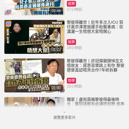
娛樂
17小時前
02:44
黎彼得離世丨近年多次入ICU 契
仔黃宗澤曾施援手助醫重病：佢
瀟灑一生唔想大家唔開心
娛樂
19小時前
01:23
黎彼得離世丨許冠傑親撰悼念文
憶故友：感恩音樂路上有你 黎彼
德曾直認唔夾合作7年終拆夥
娛樂
23小時前
01:00
獨家丨盧宛茵揭黎彼得最後時
光：醫院插喉有痰講唔到嘢 經典
歌《浪子心聲》金句源自廟街睇
相佬
瀏覽更多影片
娛樂
2026-08-06 07:00 HKT
01:11