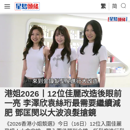
繁
简
L
U
o
n
a
m
港姐2026丨12位佳麗改造後眼前
d
u
e
t
d
e
一亮 李澤欣袁絲珩最需要繼續減
:
4
1
.
肥 鄧匡閔以大波浪髮搶鏡
4
2
%
《2026香港小姐競選》今日（16日）12位入圍佳麗