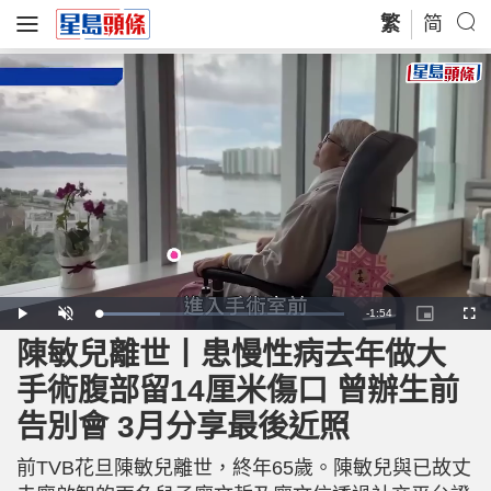
繁
简
R
-
1:54
L
P
U
P
F
o
l
n
i
u
a
a
m
c
l
陳敏兒離世丨患慢性病去年做大
e
d
y
u
t
l
e
t
u
s
d
e
r
c
m
手術腹部留14厘米傷口 曾辦生前
:
e
r
2
-
e
4
i
e
a
.
告別會 3月分享最後近照
n
n
9
-
0
P
i
%
i
c
前TVB花旦陳敏兒離世，終年65歲。陳敏兒與已故丈
t
n
u