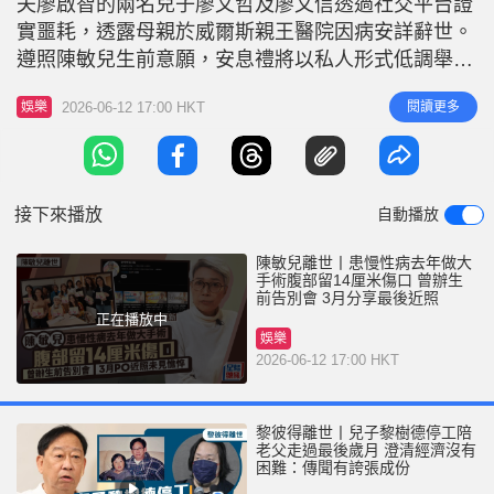
夫廖啟智的兩名兒子廖文哲及廖文信透過社交平台證
r
e
i
實噩耗，透露母親於威爾斯親王醫院因病安詳辭世。
n
遵照陳敏兒生前意願，安息禮將以私人形式低調舉
行，僅限親友及家屬參與。陳敏兒近年受慢性病困
g
2026-06-12 17:00 HKT
閱讀更多
娛樂
擾，但一直以積極豁達的態度面對生命，其離世消息
T
令大批網民及娛樂圈中人深感惋惜。 陳敏兒去年做
i
大手術 關於陳敏兒近年的病況，她曾於去年7月緊急
m
入院接受一場生死攸關的大手術，
接下來播放
自動播放
e
陳敏兒離世丨患慢性病去年做大
手術腹部留14厘米傷口 曾辦生
前告別會 3月分享最後近照
正在播放中
娛樂
2026-06-12 17:00 HKT
黎彼得離世丨兒子黎樹德停工陪
老父走過最後歲月 澄清經濟沒有
困難：傳聞有誇張成份