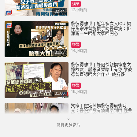
娛樂
12小時前
02:44
黎彼得離世丨近年多次入ICU 契
仔黃宗澤曾施援手助醫重病：佢
瀟灑一生唔想大家唔開心
娛樂
14小時前
01:23
黎彼得離世丨許冠傑親撰悼念文
憶故友：感恩音樂路上有你 黎彼
德曾直認唔夾合作7年終拆夥
娛樂
19小時前
01:00
獨家丨盧宛茵揭黎彼得最後時
光：醫院插喉有痰講唔到嘢 經典
歌《浪子心聲》金句源自廟街睇
相佬
瀏覽更多影片
娛樂
23小時前
01:11