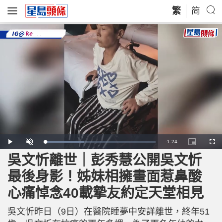
繁
简
R
-
1:24
L
P
U
P
F
o
l
n
i
u
a
a
m
c
l
吳文忻離世｜彭秀慧公開吳文忻
e
d
y
u
t
l
e
t
u
s
d
e
r
c
m
最後身影！姊妹相擁畫面惹鼻酸
:
e
r
3
-
e
5
i
e
a
.
心痛悼念40載摯友約定天堂相見
n
n
8
-
0
P
i
%
i
c
吳文忻昨日（9日）在醫院睡夢中安詳離世，終年51
t
n
u