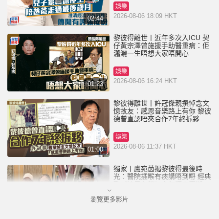
娛樂
2026-08-06 18:09 HKT
02:44
黎彼得離世丨近年多次入ICU 契
仔黃宗澤曾施援手助醫重病：佢
瀟灑一生唔想大家唔開心
娛樂
2026-08-06 16:24 HKT
01:23
黎彼得離世丨許冠傑親撰悼念文
憶故友：感恩音樂路上有你 黎彼
德曾直認唔夾合作7年終拆夥
娛樂
2026-08-06 11:37 HKT
01:00
獨家丨盧宛茵揭黎彼得最後時
光：醫院插喉有痰講唔到嘢 經典
歌《浪子心聲》金句源自廟街睇
相佬
瀏覽更多影片
娛樂
2026-08-06 07:00 HKT
01:11