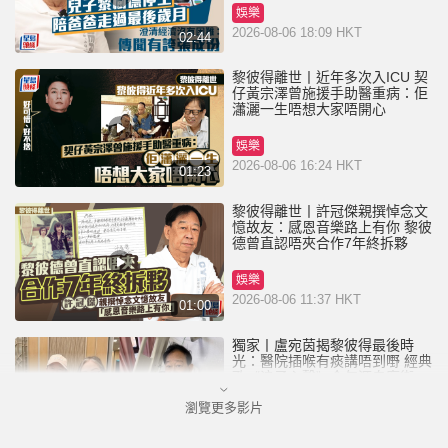
娛樂
2026-08-06 18:09 HKT
02:44
黎彼得離世丨近年多次入ICU 契
仔黃宗澤曾施援手助醫重病：佢
瀟灑一生唔想大家唔開心
娛樂
2026-08-06 16:24 HKT
01:23
黎彼得離世丨許冠傑親撰悼念文
憶故友：感恩音樂路上有你 黎彼
德曾直認唔夾合作7年終拆夥
娛樂
2026-08-06 11:37 HKT
01:00
獨家丨盧宛茵揭黎彼得最後時
光：醫院插喉有痰講唔到嘢 經典
歌《浪子心聲》金句源自廟街睇
相佬
瀏覽更多影片
娛樂
2026-08-06 07:00 HKT
01:11