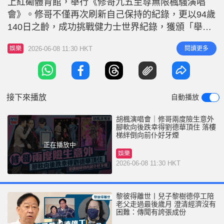
上紅磡體育館，舉行《修哥九五至尊無限楓騷演唱
r
e
i
會》。修哥不僅再次刷新自己保持的紀錄，更以94歲
n
140日之齡，成功挑戰健力士世界紀錄，獲頒「舉辦
演唱會最年長的華語藝人」殊榮，締造了樂壇傳奇。
g
2026-06-08 11:30 HKT
閱讀更多
娛樂
在這場長達五小時的演唱會中，年事已高的修哥兩度
T
在台上出現驚險畫面，幸得身邊人眼明手快，才化險
i
為夷，當中包括劉德華和張家輝。 胡楓落樓梯腳步
m
不穩 演唱會甫開場，修哥身穿
接下來播放
自動播放
e
胡楓演唱會｜修哥兩度險生意外
腳軟向後跌幸得劉德華頂住 落樓
梯絆倒向前仆好牙煙
正在播放中
娛樂
2026-06-08 11:30 HKT
黎彼得離世丨兒子黎樹德停工陪
老父走過最後歲月 澄清經濟沒有
困難：傳聞有誇張成份