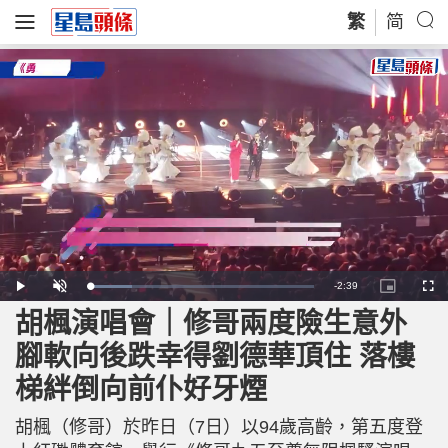
繁
简
R
-
2:39
L
P
U
P
F
o
l
n
i
u
a
a
m
c
l
胡楓演唱會｜修哥兩度險生意外
e
d
y
u
t
l
e
t
u
s
d
e
r
c
m
腳軟向後跌幸得劉德華頂住 落樓
:
e
r
1
-
e
8
i
e
a
.
梯絆倒向前仆好牙煙
n
n
7
-
7
P
i
%
i
c
胡楓（修哥）於昨日（7日）以94歲高齡，第五度登
t
n
u