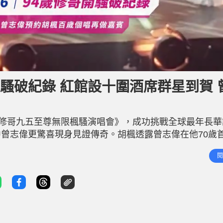
開騷破紀錄 紅館設十圍酒席群星到賀 
《修哥九五至尊無限楓騷演唱會》，成功挑戰全球最年長華
曾志偉更驚喜現身見證傳奇。胡楓透露曾志偉在他70歲
志偉則在台上大讚胡楓，直言全香港甚至全世界都沒有人
閱
笑指今晚紅館的巨星陣容簡直比頒獎典禮還要強大，甚至