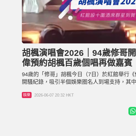
L
U
o
n
a
m
d
u
胡楓演唱會2026｜94歲修哥
e
t
d
e
:
偉預約胡楓百歲個唱再做嘉賓
1
8
.
7
94歲的「修哥」胡楓今日（7日）於紅館舉行
7
%
開騷紀錄，吸引半個娛樂圈名人到場支持，其中
辦個人演唱會時便已擔任嘉賓，交情極深；曾
2026-06-07 20:32 HKT
娛樂
年紀，於短短十年之內開足六場紅館個唱，更
胡楓約定，