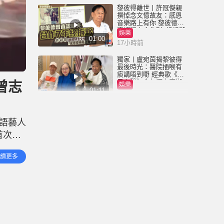
黎彼得離世丨許冠傑親
撰悼念文憶故友：感恩
音樂路上有你 黎彼德曾
直認唔夾合作7年終拆夥
娛樂
01:00
17小時前
獨家丨盧宛茵揭黎彼得
最後時光：醫院插喉有
痰講唔到嘢 經典歌《浪
子心聲》金句源自廟街
曾志
娛樂
睇相佬
01:11
22小時前
黎彼得離世丨被前妻離
棄成「帶子洪郎」 為38
語藝人
歲「躺平」兒子還債多
年 曾盼尋伴侶度晚年
首次舉
娛樂
00:45
2026-08-05 23:55 HKT
能在這
讀更多
當場與
獨家丨黎彼得因病離世
享年76歲 鍾志光揭3月時
已中風 被封「鬼馬詞
人」與許冠傑多合作
娛樂
01:23
2026-08-05 22:57 HKT
王菲20歲細女李嫣近照
流出 經歷4次手術已除兔