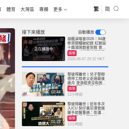
繁
简
育
體育
大灣區
專欄
更多
接下來播放
自動播放
胡楓演唱會2026｜94歲
修哥開騷破紀錄 紅館設
十圍酒席群星到賀 曾志
正在播放中
偉預約胡楓百歲個唱再
娛樂
做嘉賓
2026-06-07 20:32 HKT
黎彼得離世丨兒子黎樹
德停工陪老父走過最後
歲月 澄清經濟沒有困
難：傳聞有誇張成份
娛樂
02:44
11小時前
黎彼得離世丨近年多次
入ICU 契仔黃宗澤曾施
援手助醫重病：佢瀟灑
一生唔想大家唔開心
娛樂
01:23
12小時前