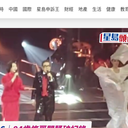
時
中國
國際
星島申訴王
財經
地產
生活
健康
教