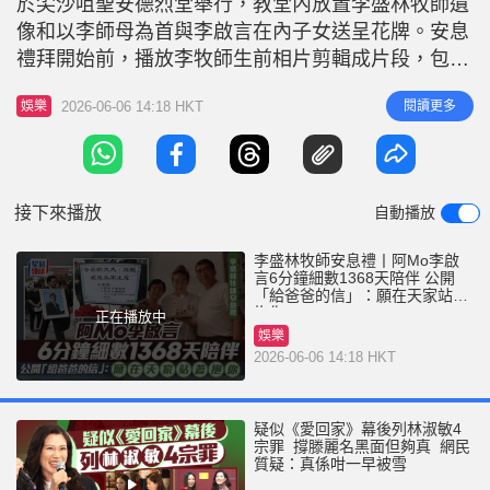
於尖沙咀聖安德烈堂舉行，教堂內放置李盛林牧師遺
r
e
i
像和以李師母為首與李啟言在內子女送呈花牌。安息
n
禮拜開始前，播放李牧師生前相片剪輯成片段，包括
成長舊照及全家合照，三位子女將就生平略述〈家庭
g
2026-06-06 14:18 HKT
閱讀更多
娛樂
篇〉進行分享，長女李嘉欣女士及長子李啟旻醫生將
T
會親身到場，阿Mo李啟言則會以錄影片段分享，不
i
過阿Mo李啟言的「女友」So Ching未有現身。 阿Mo
m
李啟言身在醫院未能
接下來播放
自動播放
e
李盛林牧師安息禮丨阿Mo李啟
言6分鐘細數1368天陪伴 公開
「給爸爸的信」：願在天家站著
抱你
正在播放中
娛樂
2026-06-06 14:18 HKT
疑似《愛回家》幕後列林淑敏4
宗罪 撐滕麗名黑面但夠真 網民
質疑：真係咁一早被雪