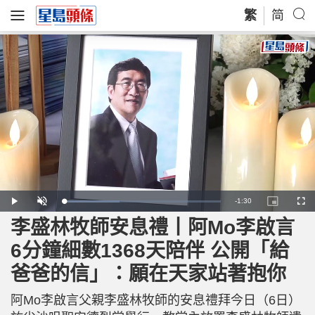
繁
简
R
-
1:30
L
P
U
P
F
o
l
n
i
u
a
a
m
c
l
李盛林牧師安息禮丨阿Mo李啟言
e
d
y
u
t
l
e
t
u
s
d
e
r
c
m
6分鐘細數1368天陪伴 公開「給
:
e
r
3
-
e
5
i
e
a
.
爸爸的信」：願在天家站著抱你
n
n
5
-
5
P
i
%
i
c
阿Mo李啟言父親李盛林牧師的安息禮拜今日（6日）
t
n
u