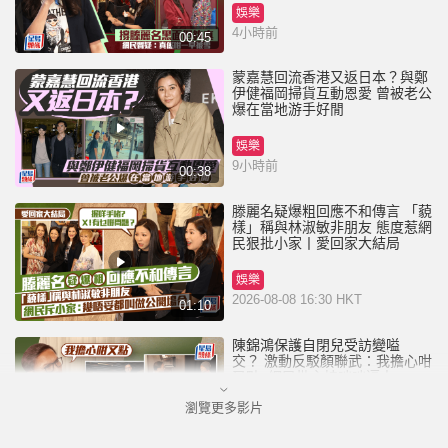
娛樂
4小時前
00:45
蒙嘉慧回流香港又返日本？與鄭
伊健福岡掃貨互動恩愛 曾被老公
爆在當地游手好閒
娛樂
9小時前
00:38
滕麗名疑爆粗回應不和傳言 「藐
樣」稱與林淑敏非朋友 態度惹網
民狠批小家丨愛回家大結局
娛樂
2026-08-08 16:30 HKT
01:10
陳錦鴻保護自閉兒受訪變嗌
交？ 激動反駁顏聯武：我擔心咁
又點 網民批主持咄咄逼人
瀏覽更多影片
娛樂
2026-08-08 09:00 HKT
01:20