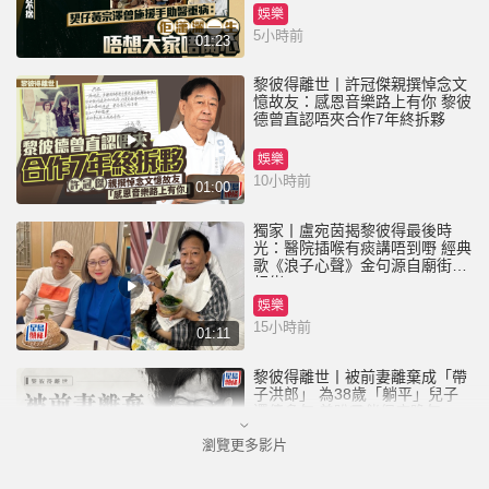
娛樂
5小時前
01:23
黎彼得離世丨許冠傑親撰悼念文
憶故友：感恩音樂路上有你 黎彼
德曾直認唔夾合作7年終拆夥
娛樂
10小時前
01:00
獨家丨盧宛茵揭黎彼得最後時
光：醫院插喉有痰講唔到嘢 經典
歌《浪子心聲》金句源自廟街睇
相佬
娛樂
15小時前
01:11
黎彼得離世丨被前妻離棄成「帶
子洪郎」 為38歲「躺平」兒子
還債多年 曾盼尋伴侶度晚年
瀏覽更多影片
娛樂
22小時前
00:45