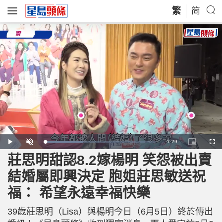
繁
简
R
-
1:29
L
P
U
P
F
o
l
n
i
u
a
a
m
c
l
莊思明甜認8.2嫁楊明 笑怨被出賣
e
d
y
u
t
l
e
t
u
s
d
e
r
c
m
結婚屬即興決定 胞姐莊思敏送祝
:
e
r
3
-
e
4
i
e
a
.
福： 希望永遠幸福快樂
n
n
4
-
2
P
i
%
i
c
39歲莊思明（Lisa）與楊明今日（6月5日）終於傳出
t
n
u