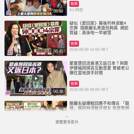
娛樂
4小時前
00:50
疑似《愛回家》幕後列林淑敏4
宗罪 撐滕麗名黑面但夠真 網民
質疑：真係咁一早被雪
娛樂
2026-08-09 14:00 HKT
00:45
蒙嘉慧回流香港又返日本？與鄭
伊健福岡掃貨互動恩愛 曾被老公
爆在當地游手好閒
娛樂
2026-08-09 09:00 HKT
00:38
滕麗名疑爆粗回應不和傳言 「藐
樣」稱與林淑敏非朋友 態度惹網
民狠批小家丨愛回家大結局
瀏覽更多影片
娛樂
2026-08-08 16:30 HKT
01:10