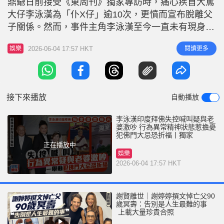
鼎爺日前接受《東周刊》獨家專訪時，痛心疾首大罵
r
e
i
大仔李泳漢為「仆X仔」逾10次，更憤而宣布脫離父
n
子關係。然而，事件主角李泳漢至今一直未有現身正
面回應，更被《星島頭條》揭露他早已悄悄「潛水」
g
2026-06-04 17:57 HKT
閱讀更多
娛樂
離港，遠飛印度拜佛修行，企圖藉佛門清淨地洗滌心
T
靈，且事後亦未有隨旅行團一同返港，行蹤備受關
i
注。 李泳漢印度拜佛犯下佛門大忌 《星島頭條》獨
m
家獲得李泳漢在當地的最新影片
接下來播放
自動播放
e
李泳漢印度拜佛失控喊叫疑與老
婆激吵 行為異常精神狀態惹擔憂
犯佛門大忌恐折福丨獨家
正在播放中
娛樂
2026-06-04 17:57 HKT
謝賢離世｜謝婷婷撰文悼亡父90
歲冥壽：告別是人生最難的事
上載大量珍貴合照