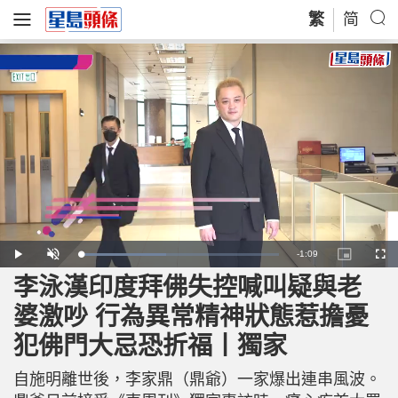
繁
简
R
-
1:09
L
P
U
P
F
o
l
n
i
u
a
a
m
c
l
李泳漢印度拜佛失控喊叫疑與老
e
d
y
u
t
l
e
t
u
s
d
e
r
c
m
婆激吵 行為異常精神狀態惹擔憂
:
e
r
4
-
e
3
i
e
a
.
犯佛門大忌恐折福丨獨家
n
n
3
-
3
P
i
%
i
c
自施明離世後，李家鼎（鼎爺）一家爆出連串風波。
t
n
u