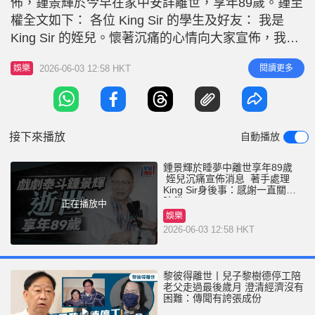
佈，鍾景輝於今早在家中安詳離世，享年89歲。鍾至
r
e
i
權全文如下： 各位 King Sir 的學生及好友： 我是
n
King Sir 的姪兒。懷著沉痛的心情向大家宣佈，我伯
父鍾景輝（King Sir）已於今早在家中睡夢中安詳離
g
2026-06-03 12:58 HKT
閱讀更多
娛樂
世。 伯父一生奉獻戲劇，桃李滿門，我們深知大家
T
對他的敬重與愛戴。感謝各位一直以來對他的關心與
i
陪伴。 目前我們家屬正著手處理伯父的
m
接下來播放
自動播放
e
鍾景輝於睡夢中離世享年89歲
姪兒沉痛宣佈消息 著手處理
King Sir身後事：感謝一直關心
陪伴
正在播放中
娛樂
2026-06-03 12:58 HKT
黎彼得離世丨兒子黎樹德停工陪
老父走過最後歲月 澄清經濟沒有
困難：傳聞有誇張成份