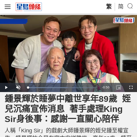
繁
简
R
-
0:50
L
P
U
P
F
o
l
n
i
u
a
a
m
c
l
鍾景輝於睡夢中離世享年89歲 姪
e
d
y
u
t
l
e
t
u
s
d
e
r
c
m
兒沉痛宣佈消息 著手處理King
:
e
r
5
-
e
8
i
e
a
.
Sir身後事：感謝一直關心陪伴
n
n
3
-
2
P
i
%
i
c
人稱「King Sir」的戲劇大師鍾景輝的姪兒鍾至權宣
t
n
u