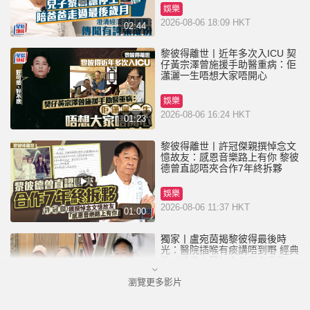
娛樂
2026-08-06 18:09 HKT
02:44
黎彼得離世丨近年多次入ICU 契
仔黃宗澤曾施援手助醫重病：佢
瀟灑一生唔想大家唔開心
娛樂
2026-08-06 16:24 HKT
01:23
黎彼得離世丨許冠傑親撰悼念文
憶故友：感恩音樂路上有你 黎彼
德曾直認唔夾合作7年終拆夥
娛樂
2026-08-06 11:37 HKT
01:00
獨家丨盧宛茵揭黎彼得最後時
光：醫院插喉有痰講唔到嘢 經典
歌《浪子心聲》金句源自廟街睇
相佬
瀏覽更多影片
娛樂
2026-08-06 07:00 HKT
01:11