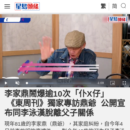
繁
简
R
-
1:09
L
P
U
P
F
o
l
n
i
u
a
a
m
c
l
李家鼎鬧爆逾10次「仆X仔」
e
d
y
u
t
l
e
t
u
s
d
e
r
c
m
《東周刊》獨家專訪鼎爺 公開宣
:
e
r
4
-
e
1
i
e
a
.
布同李泳漢脫離父子關係
n
n
9
-
4
P
i
%
i
c
現年81歲的李家鼎（鼎爺），其家庭糾紛，自今年4
t
n
u