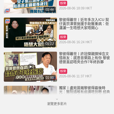
娛樂
2026-08-06 18:09 HKT
02:44
黎彼得離世丨近年多次入ICU 契
仔黃宗澤曾施援手助醫重病：佢
瀟灑一生唔想大家唔開心
娛樂
2026-08-06 16:24 HKT
01:23
黎彼得離世丨許冠傑親撰悼念文
憶故友：感恩音樂路上有你 黎彼
德曾直認唔夾合作7年終拆夥
娛樂
2026-08-06 11:37 HKT
01:00
獨家丨盧宛茵揭黎彼得最後時
光：醫院插喉有痰講唔到嘢 經典
歌《浪子心聲》金句源自廟街睇
相佬
瀏覽更多影片
娛樂
2026-08-06 07:00 HKT
01:11