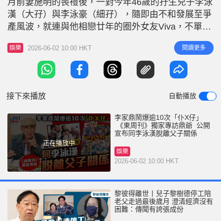
月前妻施明的喪禮後，一對今年46歲的孖生兒子李泳
r
e
i
漢（大孖）與李泳豪（細孖），隨即由不和發展至爭
n
產風波，就連與他相戀廿年的圈外女友Viva，不單止
被揭是無綫小生馬貫東的母親，更牽涉在爭產當中。
g
2026-06-02 10:00 HKT
閱讀更多
娛樂
李家鼎大鬧李泳漢「仆X仔」 「神隱」接近一個月的
T
鼎爺，現已回復狀態，日前接受本刊的獨家訪問，他
i
直指家庭紛爭令自己陷入人生低潮，一提起大孖，他
m
依然有火，鏡頭前後大
接下來播放
自動播放
e
李家鼎鬧爆逾10次「仆X仔」
《東周刊》獨家專訪鼎爺 公開
宣布同李泳漢脫離父子關係
正在播放中
娛樂
2026-06-02 10:00 HKT
黎彼得離世丨兒子黎樹德停工陪
老父走過最後歲月 澄清經濟沒有
困難：傳聞有誇張成份