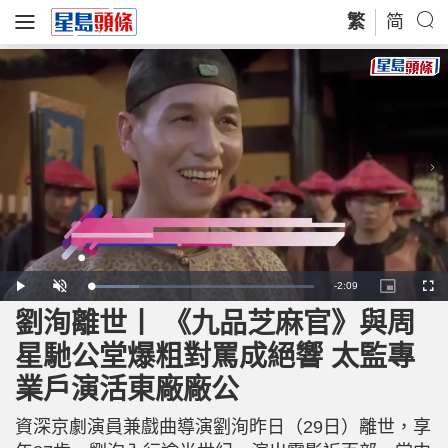
繁
简
R
-
2:09
L
P
U
P
F
o
l
n
i
u
a
a
m
c
l
劉洵離世丨 《九品芝麻官》與周
e
d
y
u
t
l
e
t
u
s
d
e
r
c
m
星馳公堂爆粗對罵成絕響 太監專
:
e
r
2
-
e
1
i
e
a
.
業戶演活東廠廠公
n
n
9
-
9
P
i
%
i
c
資深京劇演員兼戲曲導演劉洵昨日（29日）離世，享
t
n
u