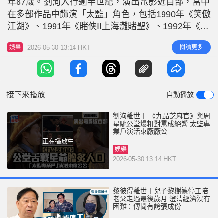
年87歲。劉洵入行逾半世紀，演出電影近百部，當中
r
e
i
在多部作品中飾演「太監」角色，包括1990年《笑傲
n
江湖》、1991年《賭俠II上海灘賭聖》、1992年《新
龍門客棧》、1994年《九品芝麻官》等，因而被視為
g
2026-05-30 13:14 HKT
閱讀更多
娛樂
「太監專業戶」。 劉洵周星馳對罵成經典 當中劉洵
T
在《九品芝麻官》中飾演太監「李連英」，與周星馳
i
飾演「包青天」包拯後代「包龍星」，在公堂上對罵
m
的經典場
接下來播放
自動播放
e
劉洵離世丨 《九品芝麻官》與周
星馳公堂爆粗對罵成絕響 太監專
業戶演活東廠廠公
正在播放中
娛樂
2026-05-30 13:14 HKT
黎彼得離世丨兒子黎樹德停工陪
老父走過最後歲月 澄清經濟沒有
困難：傳聞有誇張成份