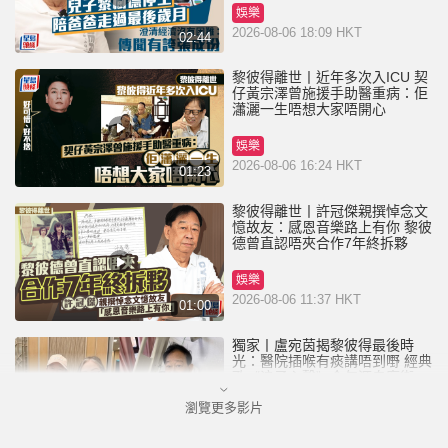
娛樂
2026-08-06 18:09 HKT
02:44
黎彼得離世丨近年多次入ICU 契
仔黃宗澤曾施援手助醫重病：佢
瀟灑一生唔想大家唔開心
娛樂
2026-08-06 16:24 HKT
01:23
黎彼得離世丨許冠傑親撰悼念文
憶故友：感恩音樂路上有你 黎彼
德曾直認唔夾合作7年終拆夥
娛樂
2026-08-06 11:37 HKT
01:00
獨家丨盧宛茵揭黎彼得最後時
光：醫院插喉有痰講唔到嘢 經典
歌《浪子心聲》金句源自廟街睇
相佬
瀏覽更多影片
娛樂
2026-08-06 07:00 HKT
01:11