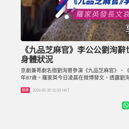
L
U
o
n
a
m
d
u
《九品芝麻官》李公公劉洵辭世
e
t
d
e
:
身體狀況
2
1
.
7
京劇兼粵劇名宿劉洵曾參演《九品芝麻官》、《
8
%
年87歲。羅家英今日凌晨在微博發文，透露劉
了，屬兔，今年87歲了。」 劉洵晚年心繫傳承
2026-05-30 11:03 HKT
娛樂
普、李奇峰等跟隨劉洵學藝。羅家英大讚劉洵
劇名伶