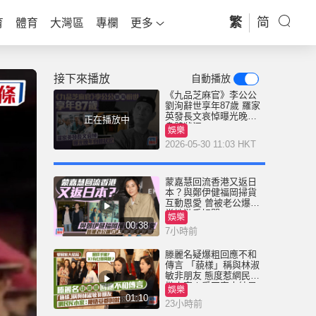
繁
简
育
體育
大灣區
專欄
更多
接下來播放
自動播放
《九品芝麻官》李公公
劉洵辭世享年87歲 羅家
英發長文哀悼曝光晚年
正在播放中
身體狀況
娛樂
2026-05-30 11:03 HKT
蒙嘉慧回流香港又返日
本？與鄭伊健福岡掃貨
互動恩愛 曾被老公爆在
當地游手好閒
娛樂
00:38
7小時前
滕麗名疑爆粗回應不和
傳言 「藐樣」稱與林淑
敏非朋友 態度惹網民狠
批小家丨愛回家大結局
娛樂
01:10
23小時前