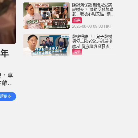
陳錦鴻保護自閉兒受訪
變嗌交？ 激動反駁顏聯
武：我擔心咁又點 網民
批主持咄咄逼人
娛樂
01:20
2026-08-08 09:00 HKT
黎彼得離世丨兒子黎樹
德停工陪老父走過最後
歲月 澄清經濟沒有困
難：傳聞有誇張成份
晚年
娛樂
02:44
2026-08-06 18:09 HKT
黎彼得離世丨近年多次
入ICU 契仔黃宗澤曾施
息，享
援手助醫重病：佢瀟灑
一生唔想大家唔開心
生離世
娛樂
01:23
2026-08-06 16:24 HKT
尤聲
讀更多
眾多粵
黎彼得離世丨許冠傑親
撰悼念文憶故友：感恩
音樂路上有你 黎彼德曾
直認唔夾合作7年終拆夥
娛樂
01:00
2026-08-06 11:37 HKT
獨家丨盧宛茵揭黎彼得
最後時光：醫院插喉有