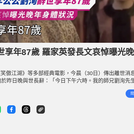
享年87歲 羅家英發長文哀悼曝光
笑傲江湖》等多部經典電影，今晨（30日）傳出離世消
洵於昨日晚與世長辭：「今日下午六時。我的師兄劉洵先
 羅家英在悼念長文中回憶，兩人於1980年結緣，後來與
閱
不但學識淵博、教學方法純正，更能親自擔任導演排戲。