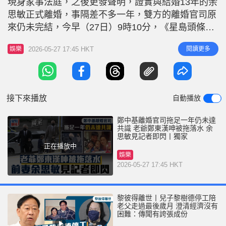
現身家事法庭，之後更發聲明，證實與結婚13年的余
r
e
i
思敏正式離婚，事隔差不多一年，雙方的離婚官司原
n
來仍未完結，今早（27日）9時10分，《星島頭條》
獨家直擊到鄭中基與爸爸鄭東漢乘坐七人車，再次現
g
2026-05-27 17:45 HKT
閱讀更多
娛樂
身灣仔家事法庭。 鄭中基神情顯得相當凝重現身家
T
事法庭 剪短了頭髮兼身穿西裝Look的鄭中基率先落
i
車，神情顯得相當凝重，他與緊隨其後的父親鄭東漢
m
皆戴著黑色口罩，快步
接下來播放
自動播放
e
鄭中基離婚官司拖足一年仍未達
共識 老爺鄭東漢呻被拖落水 余
思敏見記者即閃丨獨家
正在播放中
娛樂
2026-05-27 17:45 HKT
黎彼得離世丨兒子黎樹德停工陪
老父走過最後歲月 澄清經濟沒有
困難：傳聞有誇張成份