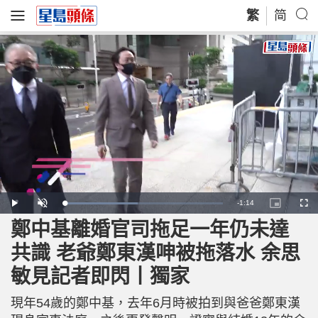
繁
简
R
-
1:14
L
P
U
P
F
o
l
n
i
u
a
a
m
c
l
鄭中基離婚官司拖足一年仍未達
e
d
y
u
t
l
e
t
u
s
d
e
r
c
m
共識 老爺鄭東漢呻被拖落水 余思
:
e
r
4
-
e
6
i
e
a
.
敏見記者即閃丨獨家
n
n
4
-
1
P
i
%
i
c
現年54歲的鄭中基，去年6月時被拍到與爸爸鄭東漢
t
n
u