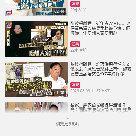
娛樂
20小時前
02:44
黎彼得離世丨近年多次入ICU 契
仔黃宗澤曾施援手助醫重病：佢
瀟灑一生唔想大家唔開心
娛樂
22小時前
01:23
黎彼得離世丨許冠傑親撰悼念文
憶故友：感恩音樂路上有你 黎彼
德曾直認唔夾合作7年終拆夥
娛樂
2026-08-06 11:37 HKT
01:00
獨家丨盧宛茵揭黎彼得最後時
光：醫院插喉有痰講唔到嘢 經典
歌《浪子心聲》金句源自廟街睇
相佬
瀏覽更多影片
娛樂
2026-08-06 07:00 HKT
01:11