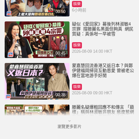
娛樂
6小時前
00:50
疑似《愛回家》幕後列林淑敏4
宗罪 撐滕麗名黑面但夠真 網民
質疑：真係咁一早被雪
娛樂
2026-08-09 14:00 HKT
00:45
蒙嘉慧回流香港又返日本？與鄭
伊健福岡掃貨互動恩愛 曾被老公
爆在當地游手好閒
娛樂
2026-08-09 09:00 HKT
00:38
滕麗名疑爆粗回應不和傳言 「藐
樣」稱與林淑敏非朋友 態度惹網
民狠批小家丨愛回家大結局
瀏覽更多影片
娛樂
2026-08-08 16:30 HKT
01:10