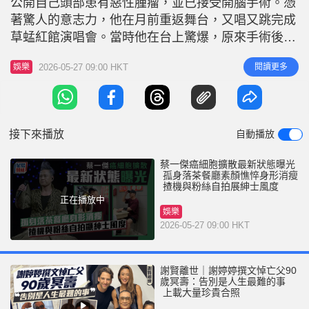
公開自己頭部患有惡性腫瘤，並已接受開腦手術。憑
r
e
i
著驚人的意志力，他在月前重返舞台，又唱又跳完成
n
草蜢紅館演唱會。當時他在台上驚爆，原來手術後醫
生告知他癌細胞已經擴散，但他展現出強大的生命
g
2026-05-27 09:00 HKT
閱讀更多
娛樂
力，堅拒放棄並積極尋求醫治，當被問及是否有接受
T
化療時，他坦言「很多東西都做了」。近日，有網民
i
在香港街頭一間平民茶餐廳捕獲正在休養中的蔡一
m
傑，曝光了他的最新抗癌狀態。 蔡
接下來播放
自動播放
e
蔡一傑癌細胞擴散最新狀態曝光
孤身落茶餐廳素顏憔悴身形消瘦
揸機與粉絲自拍展紳士風度
正在播放中
娛樂
2026-05-27 09:00 HKT
謝賢離世｜謝婷婷撰文悼亡父90
歲冥壽：告別是人生最難的事
上載大量珍貴合照