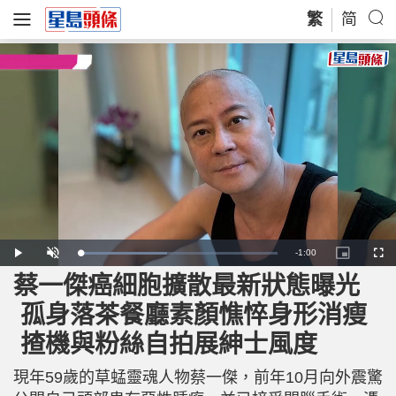
繁
简
R
-
1:00
L
P
U
P
F
o
l
n
i
u
a
a
m
c
l
蔡一傑癌細胞擴散最新狀態曝光
e
d
y
u
t
l
e
t
u
s
d
e
r
c
m
孤身落茶餐廳素顏憔悴身形消瘦
:
e
r
4
-
e
4
i
e
a
.
揸機與粉絲自拍展紳士風度
n
n
0
-
7
P
i
%
i
c
現年59歲的草蜢靈魂人物蔡一傑，前年10月向外震驚
t
n
u