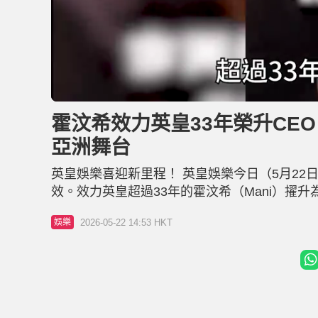
L
U
o
n
a
m
d
u
霍汶希效力英皇33年榮升CE
e
t
d
e
:
亞洲舞台
5
7
.
6
英皇娛樂喜迎新里程！ 英皇娛樂今日（5月22
9
%
效。效力英皇超過33年的霍汶希（Mani）擢
（Raymond）一同負責英皇娛樂整體營運，
2026-05-22 14:53 HKT
娛樂
來的貢獻，集團祝願她家庭和樂，並致以最誠摯