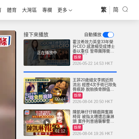
繁
简
育
體育
大灣區
專欄
更多
接下來播放
自動播放
霍汶希效力英皇33年榮
升CEO 感激楊受成博士
委以重任 誓帶團隊衝出
正在播放中
亞洲舞台
娛樂
2026-05-22 14:53 HKT
王菲20歲細女李嫣近照
流出 經歷4次手術已除兔
唇痕跡 脫胎換骨顏值升
級
娛樂
00:44
2026-08-04 20:50 HKT
陳凱琳仔仔睇戲興奮踢
椅背 被指太嘈遭忌廉淋
頭 案件列普通襲擊警緝
一女子
娛樂
01:12
2026-08-04 19:26 HKT