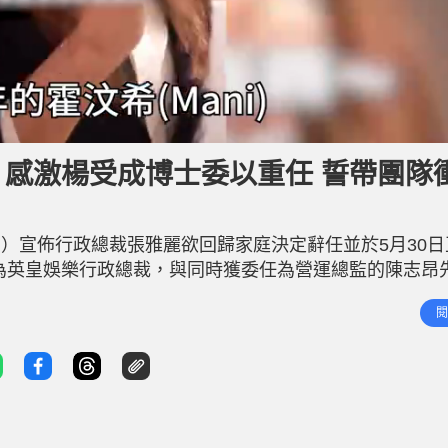
O 感激楊受成博士委以重任 誓帶團隊
日）宣佈行政總裁張雅麗欲回歸家庭決定辭任並於5月30
升為英皇娛樂行政總裁，與同時獲委任為營運總監的陳志昂
並帶領集團再創高峰。英皇娛樂由衷感謝張雅麗三年以來為
閱
的祝福。 霍汶希過往一手捧紅無數天王天后 霍汶希過往