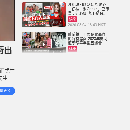
陳凱琳回應影院風波 證
二仔被「淋Cream」已報
警：好心痛 兒子疑踢凳
惹女觀眾發難
娛樂
01:12
2026-08-04 18:40 HKT
葛蘭離世丨閃嫁富商息
影鮮有露面 2023年曾同
框李龍基手戴巨鑽貴氣
滿瀉 四代同堂一切無求
衝出
娛樂
01:17
2026-08-04 13:00 HKT
葛蘭離世享年93歲 文化
人鄧小宇證歌后死訊
日正式生
「曼波女郎」事業巔峰
閃嫁富商息影
先生
娛樂
01:17
2026-08-04 11:00 HKT
集團帶
讀更多
楊明莊思明結婚丨奢華
佈置溫馨時刻高清逐格
睇 馬國明薛家燕等近百
藝人到賀勁過台慶
娛樂
01:06
2026-08-03 15:47 HKT
楊明莊思明結婚丨莊思
敏講錯誓詞全場嘩然 網