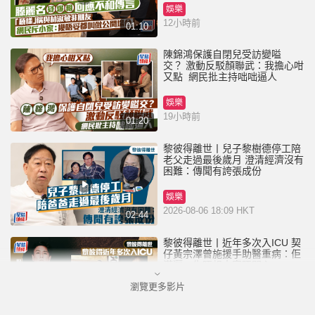
娛樂
12小時前
01:10
陳錦鴻保護自閉兒受訪變嗌
交？ 激動反駁顏聯武：我擔心咁
又點 網民批主持咄咄逼人
娛樂
19小時前
01:20
黎彼得離世丨兒子黎樹德停工陪
老父走過最後歲月 澄清經濟沒有
困難：傳聞有誇張成份
娛樂
2026-08-06 18:09 HKT
02:44
黎彼得離世丨近年多次入ICU 契
仔黃宗澤曾施援手助醫重病：佢
瀟灑一生唔想大家唔開心
瀏覽更多影片
娛樂
2026-08-06 16:24 HKT
01:23