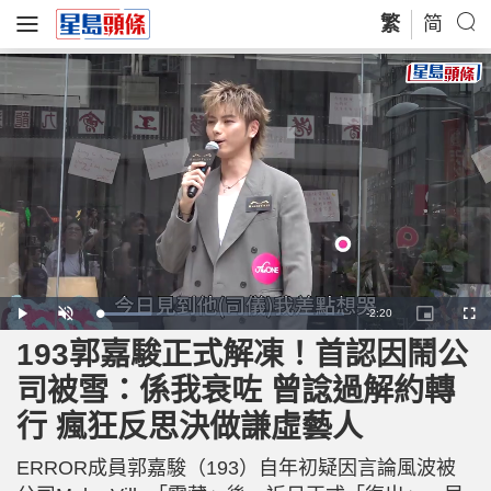
繁
简
R
-
2:20
L
P
U
P
F
o
l
n
i
u
a
a
m
c
l
193郭嘉駿正式解凍！首認因鬧公
e
d
y
u
t
l
e
t
u
s
d
e
r
c
m
司被雪：係我衰咗 曾諗過解約轉
:
e
r
2
-
e
1
i
e
a
.
行 瘋狂反思決做謙虛藝人
n
n
4
-
1
P
i
%
i
c
ERROR成員郭嘉駿（193）自年初疑因言論風波被
t
n
u