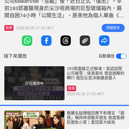
公司MakerVille「雪藏」後，近日正式「復出」。早
r
e
i
前193郭嘉駿現身於尖沙咀商場的巨型玻璃箱內，展
n
開自困74小時「公開生活」，原來他為個人單曲《呆
等》宣傳，現場有經理人、助手、化妝師及髮型師跟
g
2026-05-20 17:03 HKT
閱讀更多
娛樂
場。 193郭嘉駿認鬧公司「衰咗」 經過四個月被公司
T
「雪藏」，今日（20日）193郭嘉駿於520大日子出
i
關，大批「老婆」到場支持。現場播放新歌MV期
m
間，
接下來播放
自動播放
e
193郭嘉駿正式解凍！首認因鬧
公司被雪：係我衰咗 曾諗過解約
轉行 瘋狂反思決做謙虛藝人
正在播放中
娛樂
2026-05-20 17:03 HKT
滕麗名疑爆粗回應不和傳言 「藐
樣」稱與林淑敏非朋友 態度惹網
民狠批小家丨愛回家大結局