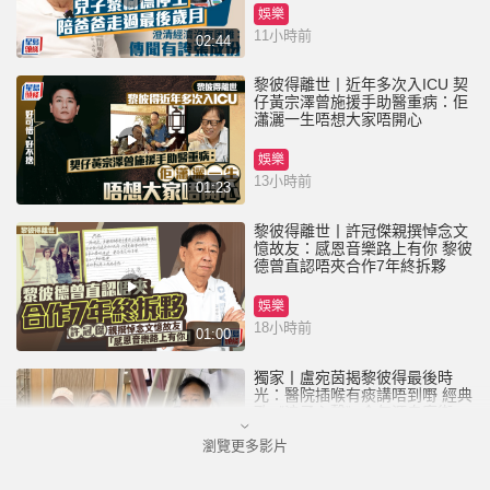
娛樂
11小時前
02:44
黎彼得離世丨近年多次入ICU 契
仔黃宗澤曾施援手助醫重病：佢
瀟灑一生唔想大家唔開心
娛樂
13小時前
01:23
黎彼得離世丨許冠傑親撰悼念文
憶故友：感恩音樂路上有你 黎彼
德曾直認唔夾合作7年終拆夥
娛樂
18小時前
01:00
獨家丨盧宛茵揭黎彼得最後時
光：醫院插喉有痰講唔到嘢 經典
歌《浪子心聲》金句源自廟街睇
相佬
瀏覽更多影片
娛樂
22小時前
01:11