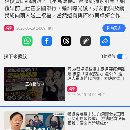
林俊賢Elvis結婚，《星島頭條》曾收到獨家消息，婚
r
e
i
禮早前已經在泰國舉行，婚訊曝光後，好友們與及網
n
民紛向兩人送上祝福，當然還有與阿Sa蔡卓妍合作多
年、關係猶如家人的阿嬌鍾欣潼曾表示：「好開心喺
g
2026-05-19 14:09 HKT
閱讀更多
娛樂
生活中佢終於搵到一個最佳拍檔！」而且更送上價值
T
超過54萬港元的「鑽石之王」Harry Winston（海瑞
i
溫斯頓）的太陽花鑽石頸鍊，成作為結婚禮物。 微
m
博瘋
接下來播放
自動播放
e
阿Sa蔡卓妍結婚未足月突瘋傳離
婚 被指「含淚控訴」老公？ 經
理人霍汶希代回應：去咗度蜜月
正在播放中
娛樂
2026-05-19 14:09 HKT
黎彼得離世丨兒子黎樹德停工陪
老父走過最後歲月 澄清經濟沒有
困難：傳聞有誇張成份