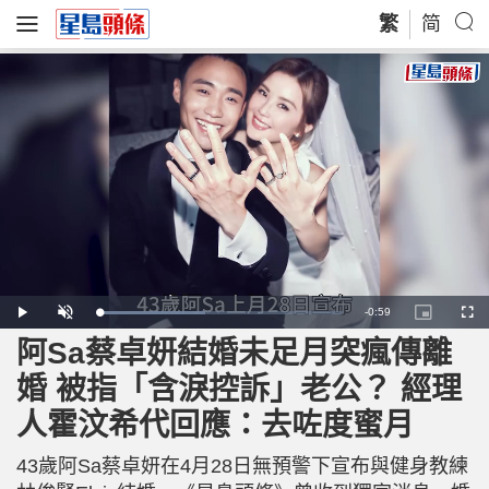
繁
简
R
-
0:59
L
P
U
P
F
o
l
n
i
u
a
a
m
c
l
阿Sa蔡卓妍結婚未足月突瘋傳離
e
d
y
u
t
l
e
t
u
s
d
e
r
c
m
婚 被指「含淚控訴」老公？ 經理
:
e
r
4
-
e
3
i
e
a
.
人霍汶希代回應：去咗度蜜月
n
n
7
-
9
P
i
%
i
c
43歲阿Sa蔡卓妍在4月28日無預警下宣布與健身教練
t
n
u