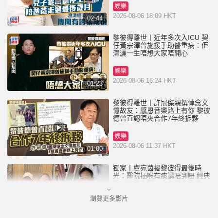
娛樂
2026-08-06 18:09 HKT
02:44
黎彼得離世丨近年多次入ICU 契
仔黃宗澤曾施援手助醫重病：佢
瀟灑一生唔想大家唔開心
娛樂
2026-08-06 16:24 HKT
01:23
黎彼得離世丨許冠傑親撰悼念文
憶故友：感恩音樂路上有你 黎彼
德曾直認唔夾合作7年終拆夥
娛樂
2026-08-06 11:37 HKT
01:00
獨家丨盧宛茵揭黎彼得最後時
光：醫院插喉有痰講唔到嘢 經典
歌《浪子心聲》金句源自廟街睇
相佬
瀏覽更多影片
娛樂
2026-08-06 07:00 HKT
01:11