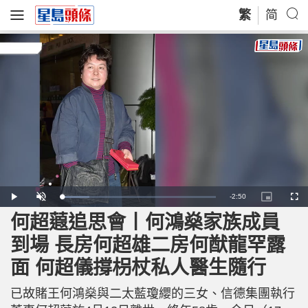
繁
简
R
-
2:50
L
P
U
P
F
o
l
n
i
u
a
a
m
c
l
何超蕸追思會丨何鴻燊家族成員
e
d
y
u
t
l
e
t
u
s
d
e
r
c
m
到場 長房何超雄二房何猷龍罕露
:
e
r
1
-
e
7
i
e
a
.
面 何超儀撐枴杖私人醫生隨行
n
n
9
-
7
P
i
%
i
c
已故賭王何鴻燊與二太藍瓊纓的三女、信德集團執行
t
n
u