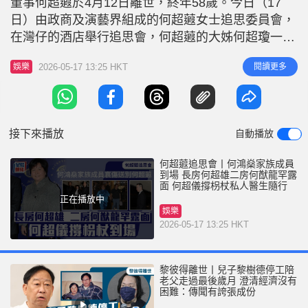
董事何超蕸於4月12日離世，終年58歲。今日（17
r
e
i
日）由政商及演藝界組成的何超蕸女士追思委員會，
n
在灣仔的酒店舉行追思會，何超蕸的大姊何超瓊一早
現身打點，而其他兄弟姊妹陸續抵達。 何超蕸追思
g
2026-05-17 13:25 HKT
閱讀更多
娛樂
會丨何超瓊到場打點獲慰問 大批政商界人士今早出
T
席何超蕸追思會，何超瓊心情平靜最先到場打點，獲
i
到場的賓客握手慰問，其後何超蕸的胞弟何猷龍、賭
m
王何鴻燊元配黎婉華的姪女黎芷
接下來播放
自動播放
e
何超蕸追思會丨何鴻燊家族成員
到場 長房何超雄二房何猷龍罕露
面 何超儀撐枴杖私人醫生隨行
正在播放中
娛樂
2026-05-17 13:25 HKT
黎彼得離世丨兒子黎樹德停工陪
老父走過最後歲月 澄清經濟沒有
困難：傳聞有誇張成份