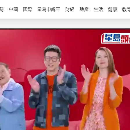
時
中國
國際
星島申訴王
財經
地產
生活
健康
教