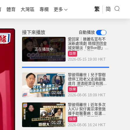
繁
简
育
體育
大灣區
專欄
更多
接下來播放
自動播放
愛回家｜滕麗名宣布不
演新處境劇 唔撐囝囝金
城安睇淡「安Bon戀」？
正在播放中
霸氣護航古佩玲
娛樂
2026-05-15 19:00 HKT
黎彼得離世丨兒子黎樹
德停工陪老父走過最後
歲月 澄清經濟沒有困
難：傳聞有誇張成份
娛樂
02:44
2026-08-06 18:09 HKT
黎彼得離世丨近年多次
入ICU 契仔黃宗澤曾施
援手助醫重病：佢瀟灑
一生唔想大家唔開心
娛樂
01:23
2026-08-06 16:24 HKT