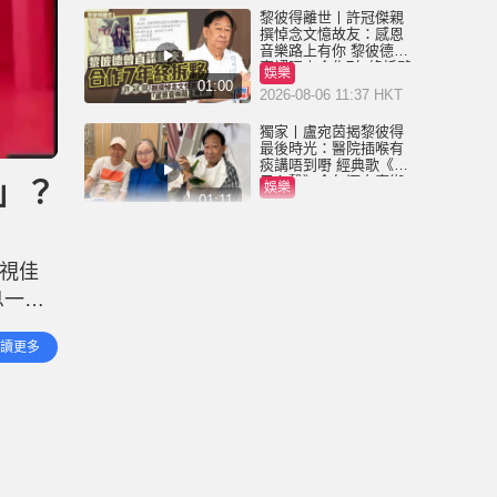
黎彼得離世丨許冠傑親
撰悼念文憶故友：感恩
音樂路上有你 黎彼德曾
直認唔夾合作7年終拆夥
娛樂
01:00
2026-08-06 11:37 HKT
獨家丨盧宛茵揭黎彼得
最後時光：醫院插喉有
痰講唔到嘢 經典歌《浪
子心聲》金句源自廟街
」？
娛樂
睇相佬
01:11
2026-08-06 07:00 HKT
黎彼得離世丨被前妻離
棄成「帶子洪郎」 為38
收視佳
歲「躺平」兒子還債多
年 曾盼尋伴侶度晚年
息一出
娛樂
00:45
2026-08-05 23:55 HKT
滿興
讀更多
與新劇
獨家丨黎彼得因病離世
享年76歲 鍾志光揭3月時
已中風 被封「鬼馬詞
人」與許冠傑多合作
娛樂
01:23
2026-08-05 22:57 HKT
王菲20歲細女李嫣近照
流出 經歷4次手術已除兔