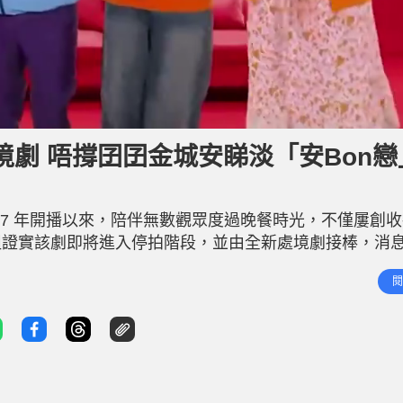
劇 唔撐囝囝金城安睇淡「安Bon戀
017 年開播以來，陪伴無數觀眾度過晚餐時光，不僅屢創
組證實該劇即將進入停拍階段，並由全新處境劇接棒，消
氛圍中，「愛回家精神領袖」劉丹（丹爺）笑言對新劇充
閱
中靈魂人物「熊尚善」滕麗名卻拋出震撼彈，斷言不會參