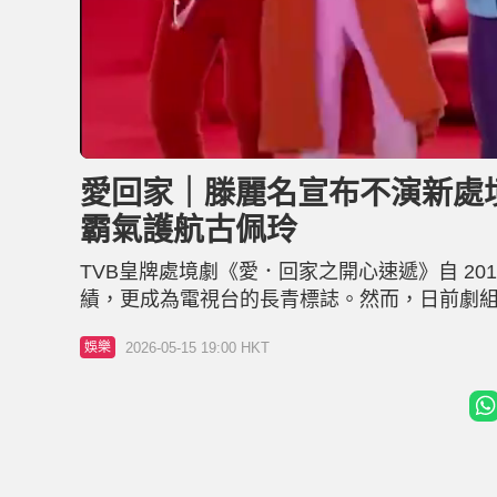
L
U
o
n
a
m
d
u
愛回家｜滕麗名宣布不演新處境
e
t
d
e
:
霸氣護航古佩玲
3
2
.
6
TVB皇牌處境劇《愛．回家之開心速遞》自 2
0
%
績，更成為電視台的長青標誌。然而，日前劇
隨即引發全城網民高呼「不捨」。在一片感傷
2026-05-15 19:00 HKT
娛樂
趣，更幽默呼籲同事積極「𢱑撈」；反之，劇
演出。 滕