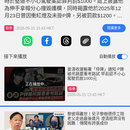
時於堅道不小心駕駛案認罪判罰$1000。庭上披露他
r
e
i
為伸手拿帽分心撞毀護欄，同時揭露他於2025年12
n
月23日曾因衝紅燈及未掛P牌，另被罰款$1200。當
以為案件告一段落，據知，姜濤近日收到運輸署的停
g
2026-05-15 13:43 HKT
閱讀更多
娛樂
牌通知，須即時停止駕駛及重考駕駛執照。 姜濤曾
T
指暫不敢再揸車 姜濤早前在案件判決後，曾回應承
i
諾會引以為鑑。對於無掛P牌，他解釋：「印象中有
m
掛P牌
接下來播放
自動播放
e
姜濤收運輸署「停牌」通知 P牌
被吊銷要重考路試 早前認不小心
駕駛罰款1000元
正在播放中
娛樂
2026-05-15 13:43 HKT
黎彼得離世丨兒子黎樹德停工陪
老父走過最後歲月 澄清經濟沒有
困難：傳聞有誇張成份