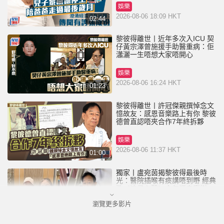
娛樂
2026-08-06 18:09 HKT
02:44
黎彼得離世丨近年多次入ICU 契
仔黃宗澤曾施援手助醫重病：佢
瀟灑一生唔想大家唔開心
娛樂
2026-08-06 16:24 HKT
01:23
黎彼得離世丨許冠傑親撰悼念文
憶故友：感恩音樂路上有你 黎彼
德曾直認唔夾合作7年終拆夥
娛樂
2026-08-06 11:37 HKT
01:00
獨家丨盧宛茵揭黎彼得最後時
光：醫院插喉有痰講唔到嘢 經典
歌《浪子心聲》金句源自廟街睇
相佬
瀏覽更多影片
娛樂
2026-08-06 07:00 HKT
01:11