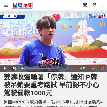
繁
简
R
-
0:48
L
P
U
P
F
o
l
n
i
u
a
a
m
c
l
姜濤收運輸署「停牌」通知 P牌
e
d
y
u
t
l
e
t
u
s
d
e
r
c
m
被吊銷要重考路試 早前認不小心
:
e
r
5
-
e
4
i
e
a
.
駕駛罰款1000元
n
n
4
-
7
P
i
%
i
c
男團MIRROR成員姜濤，就2025年11月28日凌晨約4
t
n
u