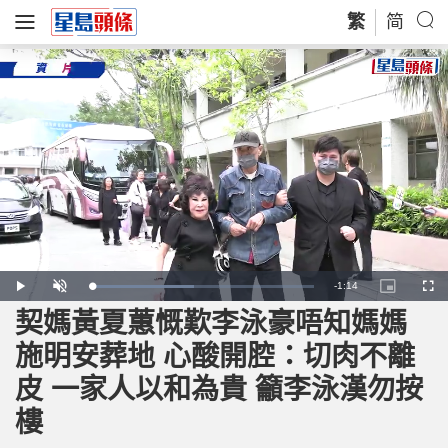
繁
简
R
-
1:14
L
P
U
P
F
o
l
n
i
u
a
a
m
c
l
契媽黃夏蕙慨歎李泳豪唔知媽媽
e
d
y
u
t
l
e
t
u
s
d
e
r
c
m
施明安葬地 心酸開腔：切肉不離
:
e
r
4
-
e
6
i
e
a
.
皮 一家人以和為貴 籲李泳漢勿按
n
n
5
-
9
P
i
%
i
樓
c
t
n
u