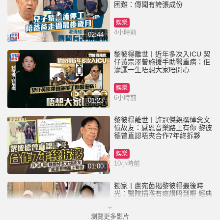
困難：傳聞有誇張成份
娛樂
4小時前
02:44
黎彼得離世丨近年多次入ICU 契
仔黃宗澤曾施援手助醫重病：佢
瀟灑一生唔想大家唔開心
娛樂
6小時前
01:23
黎彼得離世丨許冠傑親撰悼念文
憶故友：感恩音樂路上有你 黎彼
德曾直認唔夾合作7年終拆夥
娛樂
10小時前
01:00
獨家丨盧宛茵揭黎彼得最後時
光：醫院插喉有痰講唔到嘢 經典
歌《浪子心聲》金句源自廟街睇
相佬
瀏覽更多影片
娛樂