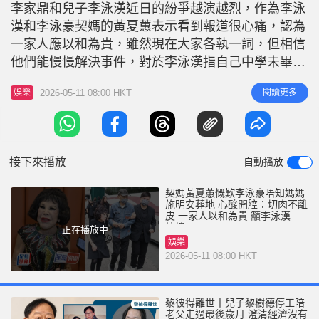
r
李家鼎和兒子李泳漢近日的紛爭越演越烈，作為李泳
e
i
漢和李泳豪契媽的黃夏蕙表示看到報道很心痛，認為
n
一家人應以和為貴，雖然現在大家各執一詞，但相信
g
他們能慢慢解決事件，對於李泳漢指自己中學未畢業
難搵工，黃夏蕙表示只要肯做，不會找不到工作，指
T
2026-05-11 08:00 HKT
閱讀更多
娛樂
做子女應該要工作，孝順父母，不需要父母擔心。
i
李家鼎硬頸唔講家事 她表示在他們小時候就上契，
m
但因自己工作忙，沒時間陪他們成長，大家有一段長
e
時間沒有見面，所以不太了解他們的
接下來播放
自動播放
契媽黃夏蕙慨歎李泳豪唔知媽媽
施明安葬地 心酸開腔：切肉不離
皮 一家人以和為貴 籲李泳漢勿
按樓
正在播放中
娛樂
2026-05-11 08:00 HKT
黎彼得離世丨兒子黎樹德停工陪
老父走過最後歲月 澄清經濟沒有